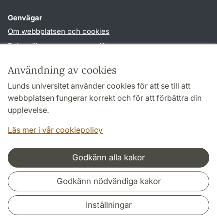
Genvägar
Om webbplatsen och cookies
Behandling av personuppgifter
Tillgänglighetsredogörelse
Användning av cookies
TYPO3-login
Lunds universitet använder cookies för att se till att
webbplatsen fungerar korrekt och för att förbättra din
Följ oss i sociala medier
upplevelse.
Facebook
Läs mer i vår cookiepolicy
Godkänn alla kakor
Samarbeten och nätverk
Godkänn nödvändiga kakor
Inställningar