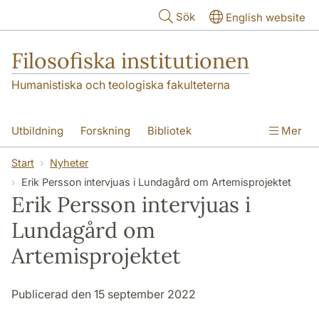
Hoppa till huvudinnehåll
Sök
English website
Filosofiska institutionen
Humanistiska och teologiska fakulteterna
Utbildning
Forskning
Bibliotek
Mer
Personal
Kontakt
Institutionen
Start
Nyheter
Erik Persson intervjuas i Lundagård om Artemisprojektet
Erik Persson intervjuas i
Lundagård om
Artemisprojektet
Publicerad den 15 september 2022