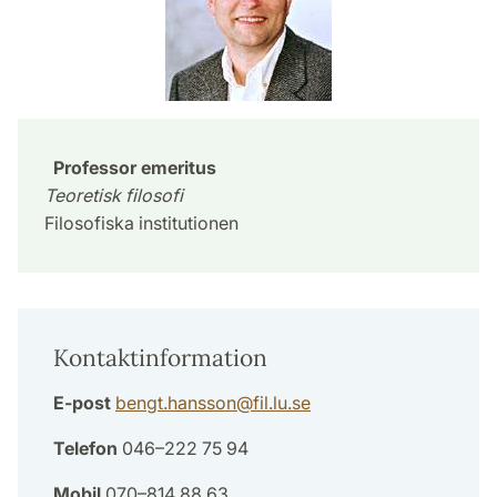
Professor emeritus
Teoretisk filosofi
Filosofiska institutionen
Kontaktinformation
E-post
bengt.hansson
@
fil.lu
.
se
Telefon
046–222 75 94
Mobil
070–814 88 63