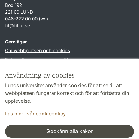
Box 192
221 00 LUND
046-222 00 00 (vxl)
fil
@
fil.lu
.
se
Genvägar
Om webbplatsen och cookies
Behandling av personuppgifter
Tillgänglighetsredogörelse
Användning av cookies
TYPO3-login
Lunds universitet använder cookies för att se till att
webbplatsen fungerar korrekt och för att förbättra din
Följ oss i sociala medier
upplevelse.
Facebook
Läs mer i vår cookiepolicy
Godkänn alla kakor
Samarbeten och nätverk