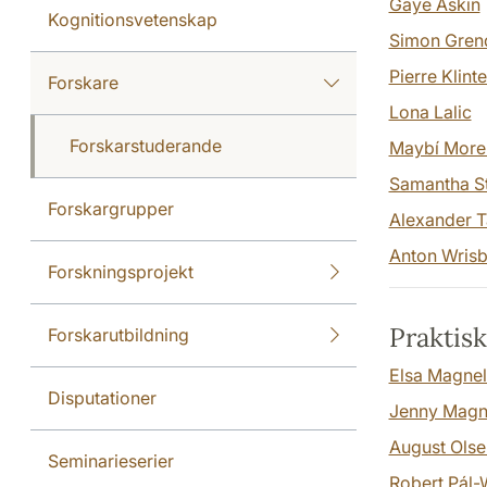
Gaye Askin
Kognitionsvetenskap
Simon Gren
Pierre Klint
Forskare
Lona Lalic
Forskarstuderande
Maybí Morel
Samantha St
Forskargrupper
Alexander 
Anton Wris
Forskningsprojekt
Praktisk
Forskarutbildning
Elsa Magnel
Disputationer
Jenny Magn
August Olse
Seminarieserier
Robert Pál-W