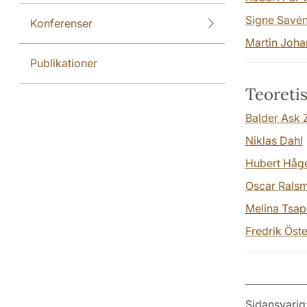
Signe Savé
Konferenser
Martin Joha
Publikationer
Teoretis
Balder Ask 
Niklas Dahl
Hubert Håg
Oscar Rals
Melina Tsa
Fredrik Öst
Sidansvarig