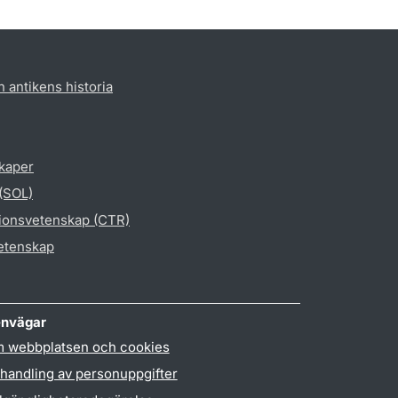
h antikens historia
skaper
 (SOL)
gionsvetenskap (CTR)
vetenskap
nvägar
 webbplatsen och cookies
handling av personuppgifter