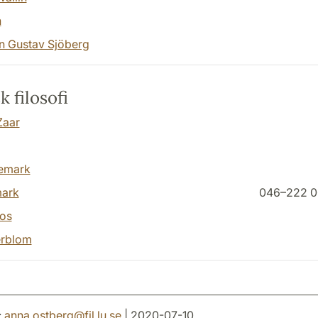
n
n Gustav Sjöberg
k filosofi
Zaar
emark
mark
046–222 0
pos
erblom
:
anna.ostberg
@
fil.lu
.
se
| 2020-07-10