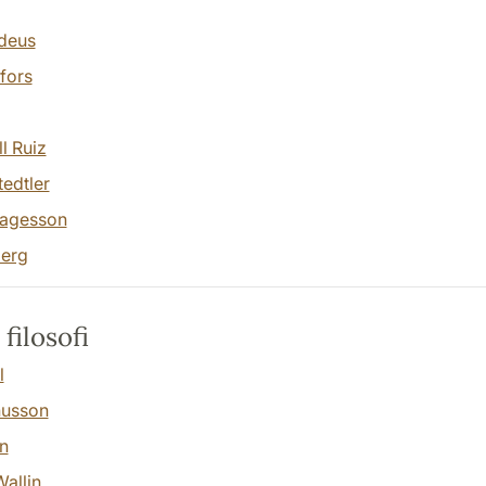
deus
efors
l Ruiz
edtler
Tagesson
berg
 filosofi
l
usson
n
allin