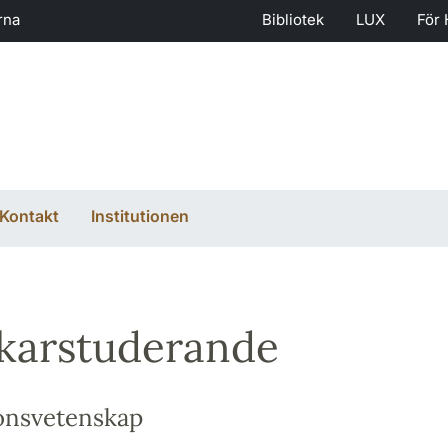
rna
Bibliotek
LUX
För 
Kontakt
Institutionen
karstuderande
onsvetenskap