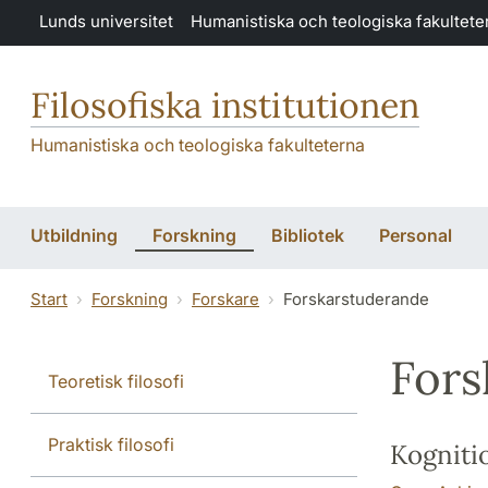
Hoppa till huvudinnehåll
Lunds universitet
Humanistiska och teologiska fakultete
Filosofiska institutionen
Humanistiska och teologiska fakulteterna
Utbildning
Forskning
Bibliotek
Personal
Start
Forskning
Forskare
Forskarstuderande
Fors
Teoretisk filosofi
Praktisk filosofi
Kogniti