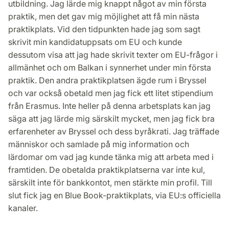
utbildning. Jag lärde mig knappt något av min första
praktik, men det gav mig möjlighet att få min nästa
praktikplats. Vid den tidpunkten hade jag som sagt
skrivit min kandidatuppsats om EU och kunde
dessutom visa att jag hade skrivit texter om EU-frågor i
allmänhet och om Balkan i synnerhet under min första
praktik. Den andra praktikplatsen ägde rum i Bryssel
och var också obetald men jag fick ett litet stipendium
från Erasmus. Inte heller på denna arbetsplats kan jag
säga att jag lärde mig särskilt mycket, men jag fick bra
erfarenheter av Bryssel och dess byråkrati. Jag träffade
människor och samlade på mig information och
lärdomar om vad jag kunde tänka mig att arbeta med i
framtiden. De obetalda praktikplatserna var inte kul,
särskilt inte för bankkontot, men stärkte min profil. Till
slut fick jag en Blue Book-praktikplats, via EU:s officiella
kanaler.