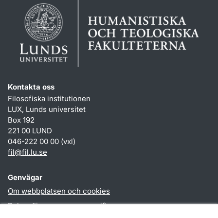
Kontakta oss
Filosofiska institutionen
LUX, Lunds universitet
Box 192
221 00 LUND
046-222 00 00 (vxl)
fil
@
fil.lu
.
se
Genvägar
Om webbplatsen och cookies
Behandling av personuppgifter