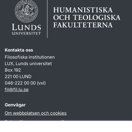
Kontakta oss
Filosofiska institutionen
LUX, Lunds universitet
Box 192
221 00 LUND
046-222 00 00 (vxl)
fil
@
fil.lu
.
se
Genvägar
Om webbplatsen och cookies
Behandling av personuppgifter
Tillgänglighetsredogörelse