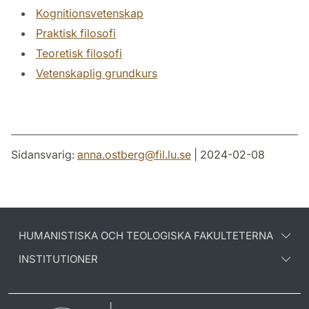
Kognitionsvetenskap
Praktisk filosofi
Teoretisk filosofi
Vetenskaplig grundkurs
Sidansvarig:
anna.ostberg
@
fil.lu
.
se
| 2024-02-08
HUMANISTISKA OCH TEOLOGISKA FAKULTETERNA
INSTITUTIONER