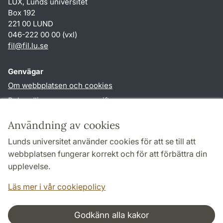
LUX, Lunds universitet
Box 192
221 00 LUND
046-222 00 00 (vxl)
fil
@
fil.lu
.
se
Genvägar
Om webbplatsen och cookies
Behandling av personuppgifter
Tillgänglighetsredogörelse
Användning av cookies
TYPO3-login
Lunds universitet använder cookies för att se till att
webbplatsen fungerar korrekt och för att förbättra din
Följ oss i sociala medier
upplevelse.
Facebook
Läs mer i vår cookiepolicy
Godkänn alla kakor