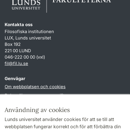
Kontakta oss
Filosofiska institutionen
LUX, Lunds universitet
Box 192
221 00 LUND
046-222 00 00 (vxl)
fil
@
fil.lu
.
se
Genvägar
Om webbplatsen och cookies
Behandling av personuppgifter
Tillgänglighetsredogörelse
Användning av cookies
TYPO3-login
Lunds universitet använder cookies för att se till att
webbplatsen fungerar korrekt och för att förbättra din
Följ oss i sociala medier