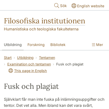
Hoppa till huvudinnehåll
Sök
English website
Filosofiska institutionen
Humanistiska och teologiska fakulteterna
Utbildning
Forskning
Bibliotek
Mer
Personal
Kontakt
Institutionen
Start
Utbildning
Tentamen
Examination och tentamen
Fusk och plagiat
This page in English
Fusk och plagiat
Självklart får man inte fuska på inlämningsuppgifter och
tentor. Det vet alla. Men ibland kan det vara svårt,