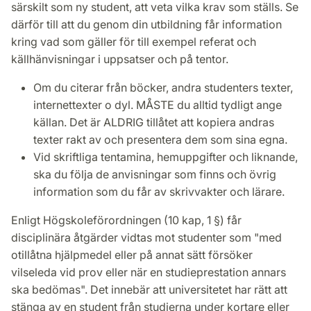
särskilt som ny student, att veta vilka krav som ställs. Se
därför till att du genom din utbildning får information
kring vad som gäller för till exempel referat och
källhänvisningar i uppsatser och på tentor.
Om du citerar från böcker, andra studenters texter,
internettexter o dyl. MÅSTE du alltid tydligt ange
källan. Det är ALDRIG tillåtet att kopiera andras
texter rakt av och presentera dem som sina egna.
Vid skriftliga tentamina, hemuppgifter och liknande,
ska du följa de anvisningar som finns och övrig
information som du får av skrivvakter och lärare.
Enligt Högskoleförordningen (10 kap, 1 §) får
disciplinära åtgärder vidtas mot studenter som "med
otillåtna hjälpmedel eller på annat sätt försöker
vilseleda vid prov eller när en studieprestation annars
ska bedömas". Det innebär att universitetet har rätt att
stänga av en student från studierna under kortare eller