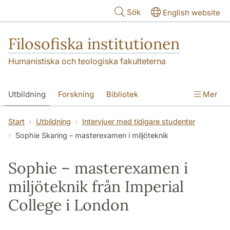
Hoppa till huvudinnehåll
Sök
English website
Filosofiska institutionen
Humanistiska och teologiska fakulteterna
Utbildning
Forskning
Bibliotek
Mer
Personal
Kontakt
Institutionen
Start
Utbildning
Intervjuer med tidigare studenter
Sophie Skaring – masterexamen i miljöteknik
Sophie – masterexamen i
miljöteknik från Imperial
College i London