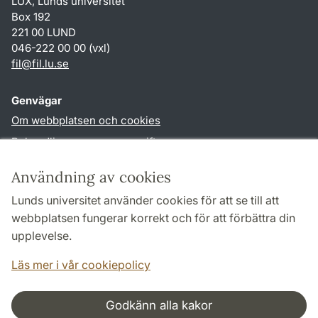
LUX, Lunds universitet
Box 192
221 00 LUND
046-222 00 00 (vxl)
fil
@
fil.lu
.
se
Genvägar
Om webbplatsen och cookies
Behandling av personuppgifter
Tillgänglighetsredogörelse
Användning av cookies
TYPO3-login
Lunds universitet använder cookies för att se till att
webbplatsen fungerar korrekt och för att förbättra din
Följ oss i sociala medier
upplevelse.
Facebook
Läs mer i vår cookiepolicy
Godkänn alla kakor