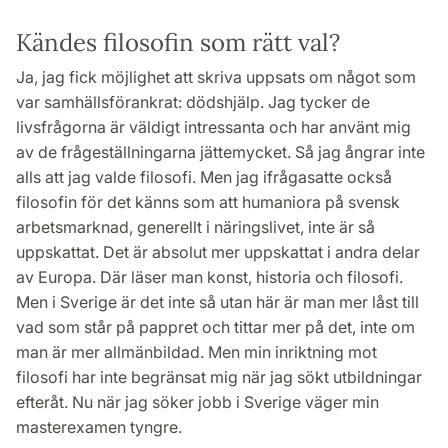
Kändes filosofin som rätt val?
Ja, jag fick möjlighet att skriva uppsats om något som
var samhällsförankrat: dödshjälp. Jag tycker de
livsfrågorna är väldigt intressanta och har använt mig
av de frågeställningarna jättemycket. Så jag ångrar inte
alls att jag valde filosofi. Men jag ifrågasatte också
filosofin för det känns som att humaniora på svensk
arbetsmarknad, generellt i näringslivet, inte är så
uppskattat. Det är absolut mer uppskattat i andra delar
av Europa. Där läser man konst, historia och filosofi.
Men i Sverige är det inte så utan här är man mer låst till
vad som står på pappret och tittar mer på det, inte om
man är mer allmänbildad. Men min inriktning mot
filosofi har inte begränsat mig när jag sökt utbildningar
efteråt. Nu när jag söker jobb i Sverige väger min
masterexamen tyngre.