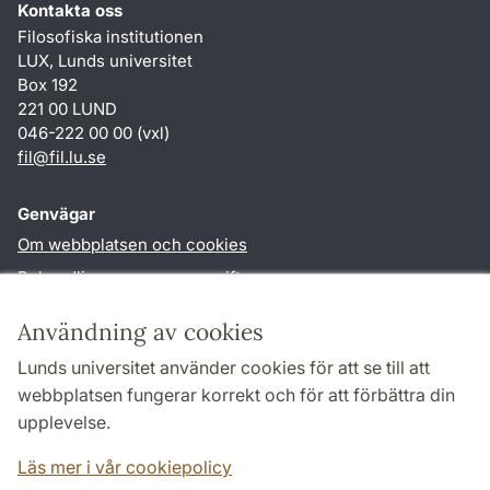
Kontakta oss
Filosofiska institutionen
LUX, Lunds universitet
Box 192
221 00 LUND
046-222 00 00 (vxl)
fil
@
fil.lu
.
se
Genvägar
Om webbplatsen och cookies
Behandling av personuppgifter
Tillgänglighetsredogörelse
Användning av cookies
TYPO3-login
Lunds universitet använder cookies för att se till att
webbplatsen fungerar korrekt och för att förbättra din
Följ oss i sociala medier
upplevelse.
Facebook
Läs mer i vår cookiepolicy