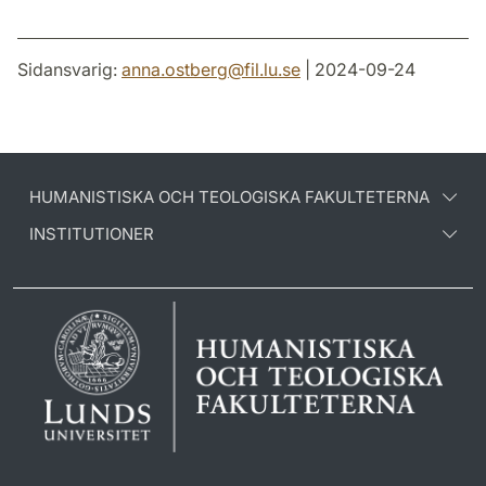
Sidansvarig:
anna.ostberg
@
fil.lu
.
se
| 2024-09-24
HUMANISTISKA OCH TEOLOGISKA FAKULTETERNA
INSTITUTIONER