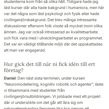
studenterna kom från så olika håll. Tidigare hade jag
läst kurser där alla hade bakgrund i humaniora, men här
var det några som läst psykologi och fysik eller hade
civilingenjörsbakgrund. Det blev många intressanta
diskussioner eftersom folk visste så mycket inom olika
ämnen. Jag var också intresserad av kvalitetsarbete
och fick vara med i utvecklingsarbetet av programmet.
Det var en väldigt tillåtande miljö där det uppskattades
att man var engagerad.
Hur gick det till när ni fick idén till ert
företag?
Daniel
: Den näst sista terminen, under kursen
”Neuromodellering, kognitiv robotik och agenter”, läste
vi tillsammans med studenter från
civilingenjörsutbildningen. Vi jobbade med ett projekt
där vi undersökte om det går att lära sig om
naturvetenskapliga fenomen lika bra genom att