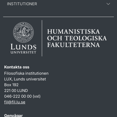
INSTITUTIONER
Kontakta oss
Filosofiska institutionen
LUX, Lunds universitet
Box 192
221 00 LUND
046-222 00 00 (vxl)
fil
@
fil.lu
.
se
Genvägar