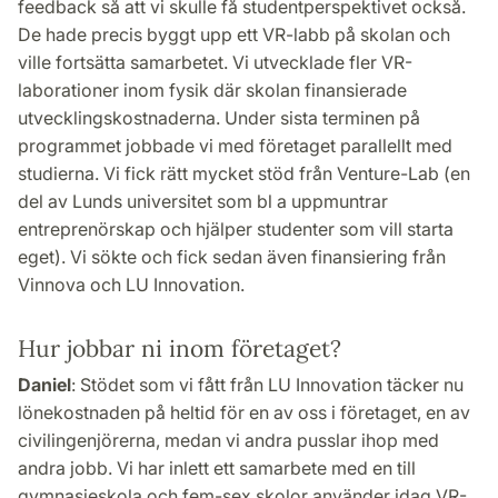
feedback så att vi skulle få studentperspektivet också.
De hade precis byggt upp ett VR-labb på skolan och
ville fortsätta samarbetet. Vi utvecklade fler VR-
laborationer inom fysik där skolan finansierade
utvecklingskostnaderna. Under sista terminen på
programmet jobbade vi med företaget parallellt med
studierna. Vi fick rätt mycket stöd från Venture-Lab (en
del av Lunds universitet som bl a uppmuntrar
entreprenörskap och hjälper studenter som vill starta
eget). Vi sökte och fick sedan även finansiering från
Vinnova och LU Innovation.
Hur jobbar ni inom företaget?
Daniel
: Stödet som vi fått från LU Innovation täcker nu
lönekostnaden på heltid för en av oss i företaget, en av
civilingenjörerna, medan vi andra pusslar ihop med
andra jobb. Vi har inlett ett samarbete med en till
gymnasieskola och fem-sex skolor använder idag VR-