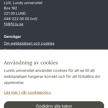
LUX, Lunds universitet
Box 192
221 00 LUND
046-222 00 00 (vxl)
fil
@
fil.lu
.
se
Genvägar
Om webbplatsen och cookies
Behandling av personuppgifter
Tillgänglighetsredogörelse
Användning av cookies
TYPO3-login
Lunds universitet använder cookies för att se till att
webbplatsen fungerar korrekt och för att förbättra din
Följ oss i sociala medier
upplevelse.
Facebook
Läs mer i vår cookiepolicy
Godkänn alla kakor