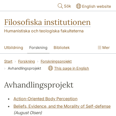
Hoppa till huvudinnehåll
Sök
English website
Filosofiska institutionen
Humanistiska och teologiska fakulteterna
Utbildning
Forskning
Bibliotek
Mer
Personal
Kontakt
Institutionen
Start
Forskning
Forskningsprojekt
Avhandlingsprojekt
This page in English
Avhandlingsprojekt
Action-Oriented Body Perception
Beliefs, Evidence, and the Morality of Self-defense
(August Olsen)