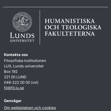
Kontakta oss
Filosofiska institutionen
LUX, Lunds universitet
Box 192
221 00 LUND
046-222 00 00 (vxl)
fil
@
fil.lu
.
se
Genvägar
Om webbplatsen och cookies