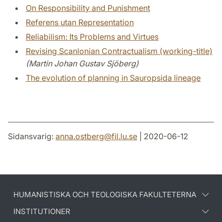
On Responsibility and Punishment
Referens utan Representation
Reliabilism: Its Problems and Virtues
Revising Scanlonian Contractualism (working-title)
(Martin Johan Gustav Sjöberg)
The evolution of planning in Sauropsida lineage
Sidansvarig:
anna.ostberg
@
fil.lu
.
se
| 2020-06-12
HUMANISTISKA OCH TEOLOGISKA FAKULTETERNA
INSTITUTIONER