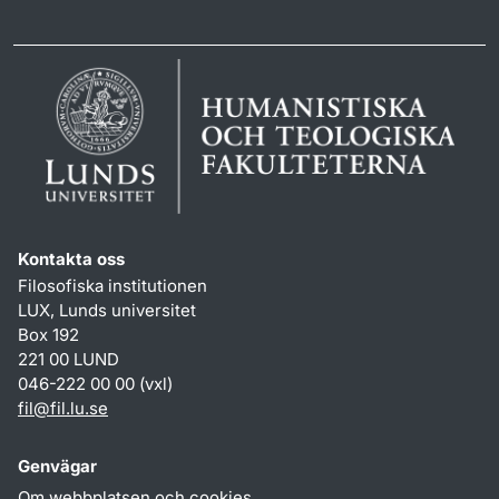
Kontakta oss
Filosofiska institutionen
LUX, Lunds universitet
Box 192
221 00 LUND
046-222 00 00 (vxl)
fil
@
fil.lu
.
se
Genvägar
Om webbplatsen och cookies