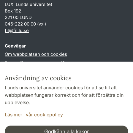
LUX, Lunds universitet
Box 192
221 00 LUND
046-222 00 00 (vxl)
fil
@
fil.lu
.
se
Genvägar
Om webbplatsen och cookies
Behandling av personuppgifter
Tillgänglighetsredogörelse
Användning av cookies
TYPO3-login
Lunds universitet använder cookies för att se till att
webbplatsen fungerar korrekt och för att förbättra din
Följ oss i sociala medier
upplevelse.
Facebook
Läs mer i vår cookiepolicy
Godkänn alla kakor