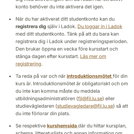
konto behöver du inte aktivera det igen.
När du har aktiverat ditt studentkonto kan du
registrera dig
själv i Ladok.
Du loggar in i Ladok
med ditt studentkonto. Tänk på att du bara kan
registrera dig i Ladok under registreringsperioden.
Den brukar öppna en vecka före kursstart och
stänga dagen efter kursstart.
Läs mer om
registrering
.
Ta reda på var och när
introduktionsmötet
för din
kurs är. Introduktionsmötet är obligatoriskt och om
du inte kan komma måste du meddela
utbildningsadministratören (
fil
@
fil.lu
.
se
) eller
studievägledaren (
studievagledare
@
fil.lu
.
se
) så att
du inte förlorar din plats.
Se respektive
kurshemsida
där du hittar kursplan,
schema, litteraturlista och annan information om