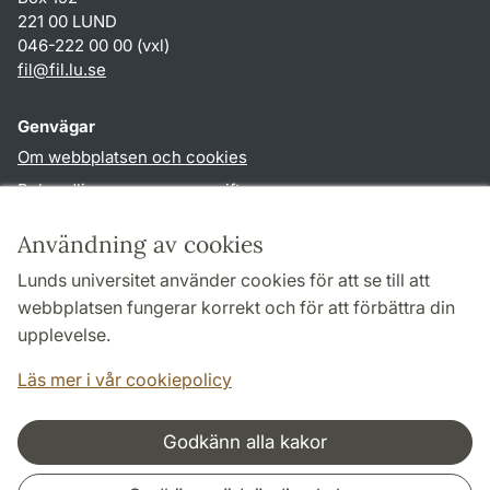
221 00 LUND
046-222 00 00 (vxl)
fil
@
fil.lu
.
se
Genvägar
Om webbplatsen och cookies
Behandling av personuppgifter
Tillgänglighetsredogörelse
Användning av cookies
TYPO3-login
Lunds universitet använder cookies för att se till att
webbplatsen fungerar korrekt och för att förbättra din
Följ oss i sociala medier
upplevelse.
Facebook
Läs mer i vår cookiepolicy
Godkänn alla kakor
Samarbeten och nätverk