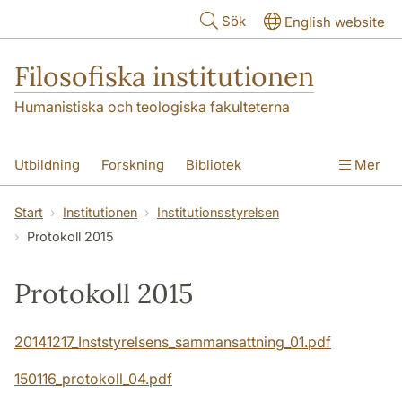
Hoppa till huvudinnehåll
Sök
English website
Filosofiska institutionen
Humanistiska och teologiska fakulteterna
Utbildning
Forskning
Bibliotek
Mer
Personal
Kontakt
Institutionen
Start
Institutionen
Institutionsstyrelsen
Protokoll 2015
Protokoll 2015
20141217_Inststyrelsens_sammansattning_01.pdf
150116_protokoll_04.pdf