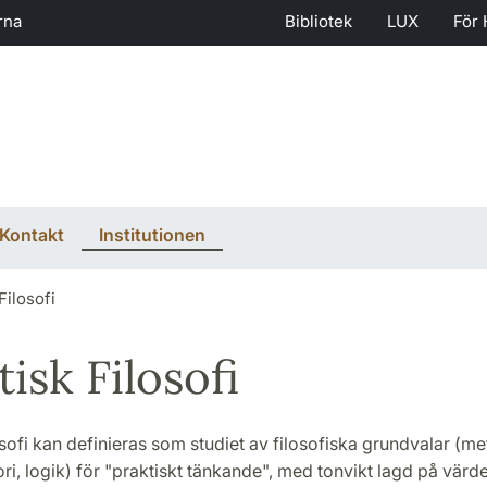
rna
Bibliotek
LUX
För 
Kontakt
Institutionen
Filosofi
tisk Filosofi
osofi kan definieras som studiet av filosofiska grundvalar (me
i, logik) för "praktiskt tänkande", med tonvikt lagd på värde