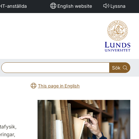
HT-anställda
English website
Lyssna
Sök
This page in English
tafysik,
ringar,