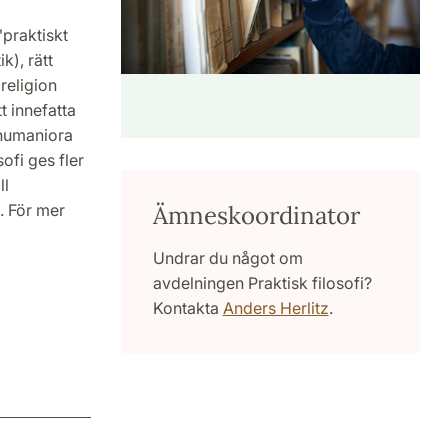
"praktiskt
k), rätt
 religion
t innefatta
 humaniora
ofi ges fler
ll
Ämneskoordinator
. För mer
Undrar du något om
avdelningen Praktisk filosofi?
Kontakta
Anders Herlitz
.