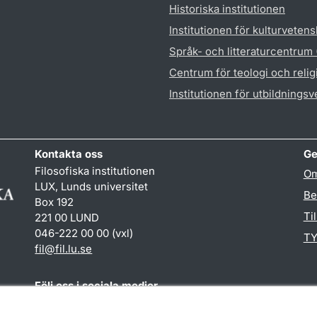
Historiska institutionen
Institutionen för kulturveten
Språk- och litteraturcentrum
Centrum för teologi och reli
Institutionen för utbildnings
Kontakta oss
Ge
Filosofiska institutionen
Om
LUX, Lunds universitet
Be
Box 192
Ti
221 00 LUND
046-222 00 00 (vxl)
TY
fil
@
fil.lu
.
se
Följ oss i sociala medier
Facebook