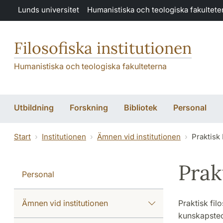
Hoppa till huvudinnehåll
Lunds universitet
Humanistiska och teologiska fakultete
Filosofiska institutionen
Humanistiska och teologiska fakulteterna
Utbildning
Forskning
Bibliotek
Personal
Start
Institutionen
Ämnen vid institutionen
Praktisk 
Prak
Personal
Ämnen vid institutionen
Praktisk fil
kunskapsteor