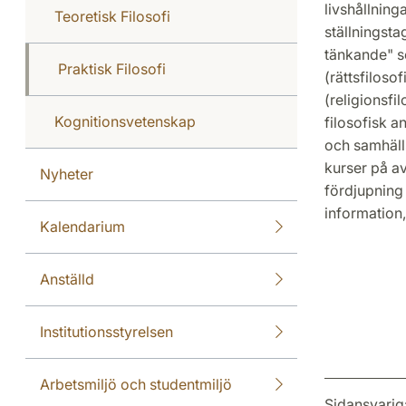
livshållnin
Teoretisk Filosofi
ställningsta
tänkande" so
Praktisk Filosofi
(rättsfilosof
(religionsfi
Kognitionsvetenskap
filosofisk 
och samhäll
kurser på a
Nyheter
fördjupning
information,
Kalendarium
Anställd
Institutionsstyrelsen
Arbetsmiljö och studentmiljö
Sidansvarig