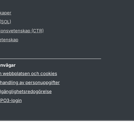
skaper
 (SOL)
gionsvetenskap (CTR)
vetenskap
nvägar
 webbplatsen och cookies
handling av personuppgifter
llgänglighetsredogörelse
PO3-login