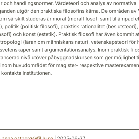
gar och handlingsnormer. Värdeteori och analys av normativa
ganden utgör den praktiska filosofins kärna. De områden av 
m särskilt studeras är moral (moralfilosofi samt tillämpad eti
i), politik (politisk filosofi), praktisk rationalitet (beslutsteori),
losofi) och konst (estetik). Praktisk filosofi har även kommit at
antropologi (läran om människans natur), vetenskapsteori för
svetenskaper samt argumentationsanalys. Inom praktisk filos
vancerad nivå utöver påbyggnadskursen som ger möjlighet ti
 inom huvudområdet för magister- respektive masterexamen
 kontakta institutionen.
:
anna.ostberg
@
fil.lu
.
se
| 2025-06-27