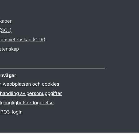
skaper
 (SOL)
gionsvetenskap (CTR)
vetenskap
nvägar
 webbplatsen och cookies
handling av personuppgifter
llgänglighetsredogörelse
PO3-login