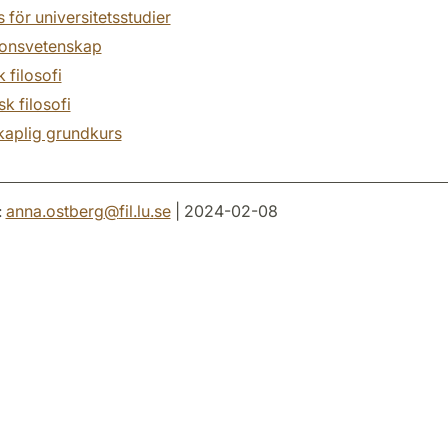
 för universitetsstudier
ionsvetenskap
k filosofi
sk filosofi
kaplig grundkurs
:
anna.ostberg
@
fil.lu
.
se
| 2024-02-08