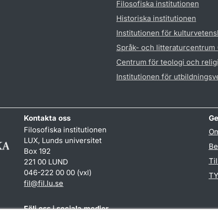
Filosofiska institutionen
Historiska institutionen
Institutionen för kulturveten
Språk- och litteraturcentrum
Centrum för teologi och reli
Institutionen för utbildnings
Kontakta oss
Ge
Filosofiska institutionen
Om
LUX, Lunds universitet
Be
Box 192
Ti
221 00 LUND
046-222 00 00 (vxl)
TY
fil
@
fil.lu
.
se
Följ oss i sociala medier