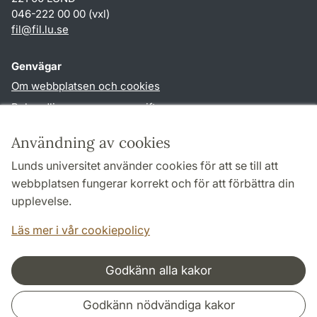
046-222 00 00 (vxl)
fil
@
fil.lu
.
se
Genvägar
Om webbplatsen och cookies
Behandling av personuppgifter
Tillgänglighetsredogörelse
Användning av cookies
TYPO3-login
Lunds universitet använder cookies för att se till att
webbplatsen fungerar korrekt och för att förbättra din
Följ oss i sociala medier
upplevelse.
Facebook
Läs mer i vår cookiepolicy
Godkänn alla kakor
Samarbeten och nätverk
Godkänn nödvändiga kakor