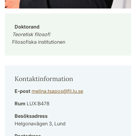
Doktorand
Teoretisk filosofi
Filosofiska institutionen
Kontaktinformation
E-post
melina.tsapos
@
fil.lu
.
se
Rum
LUX:B478
Besöksadress
Helgonavägen 3, Lund
Postadress