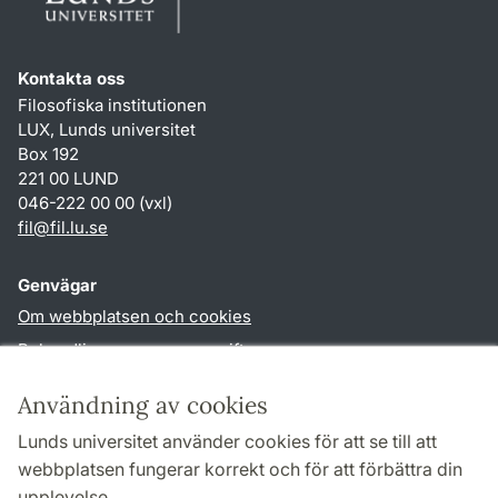
Kontakta oss
Filosofiska institutionen
LUX, Lunds universitet
Box 192
221 00 LUND
046-222 00 00 (vxl)
fil
@
fil.lu
.
se
Genvägar
Om webbplatsen och cookies
Behandling av personuppgifter
Tillgänglighetsredogörelse
Användning av cookies
TYPO3-login
Lunds universitet använder cookies för att se till att
webbplatsen fungerar korrekt och för att förbättra din
Följ oss i sociala medier
upplevelse.