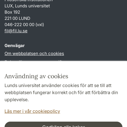
LUX, Lunds universitet
Box 192
221 00 LUND
046-222 00 00 (vxl)
fil
@
fil.lu
.
se
Genvägar
Om webbplatsen och cookies
Behandling av personuppgifter
Tillgänglighetsredogörelse
Användning av cookies
TYPO3-login
Lunds universitet använder cookies för att se till att
webbplatsen fungerar korrekt och för att förbättra din
Följ oss i sociala medier
upplevelse.
Facebook
Läs mer i vår cookiepolicy