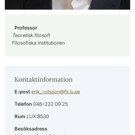
Professor
Teoretisk filosofi
Filosofiska institutionen
Kontaktinformation
E-post
erik_j.olsson
@
fil.lu
.
se
Telefon
046–222 09 25
Rum
LUX:B530
Besöksadress