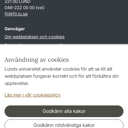
221 00 LUND
046-222 00 00 (vxl)
fil
@
fil.lu
.
se
Genvägar
Om webbplatsen och cookies
Behandling av personuppgifter
Tillgänglighetsredogörelse
Användning av cookies
TYPO3-login
Lunds universitet använder cookies för att se till att
webbplatsen fungerar korrekt och för att förbättra din
Följ oss i sociala medier
upplevelse.
Facebook
Läs mer i vår cookiepolicy
Godkänn alla kakor
Samarbeten och nätverk
Godkänn nödvändiga kakor