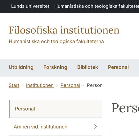
Hoppa till huvudinnehåll
Lunds universitet
Humanistiska och teologiska fakultete
Filosofiska institutionen
Humanistiska och teologiska fakulteterna
Utbildning
Forskning
Bibliotek
Personal
Start
Institutionen
Personal
Person
Per
Personal
Ämnen vid institutionen