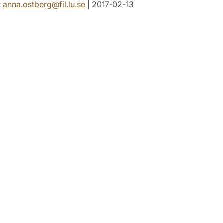
:
anna.ostberg
@
fil.lu
.
se
| 2017-02-13