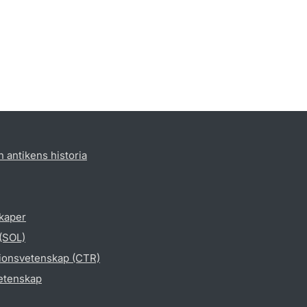
h antikens historia
skaper
 (SOL)
gionsvetenskap (CTR)
vetenskap