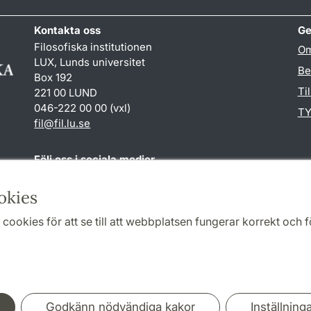
Kontakta oss
Ge
Filosofiska institutionen
Om
LUX, Lunds universitet
Be
Box 192
Ti
221 00 LUND
046-222 00 00 (vxl)
TY
fil
@
fil.lu
.
se
Följ oss i sociala medier
Facebook
okies
cookies för att se till att webbplatsen fungerar korrekt och fö
Samarbeten och nätverk
Godkänn nödvändiga kakor
Inställning