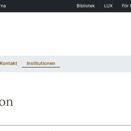
rna
Bibliotek
LUX
För 
Kontakt
Institutionen
son