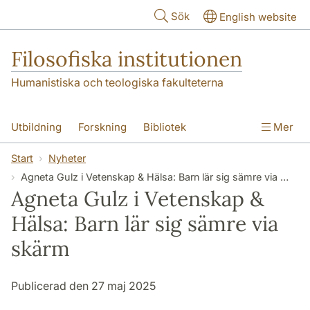
Hoppa till huvudinnehåll
Sök
English website
Filosofiska institutionen
Humanistiska och teologiska fakulteterna
Utbildning
Forskning
Bibliotek
Mer
Personal
Kontakt
Institutionen
Start
Nyheter
Agneta Gulz i Vetenskap & Hälsa: Barn lär sig sämre via skärm
Agneta Gulz i Vetenskap &
Hälsa: Barn lär sig sämre via
skärm
Publicerad den 27 maj 2025