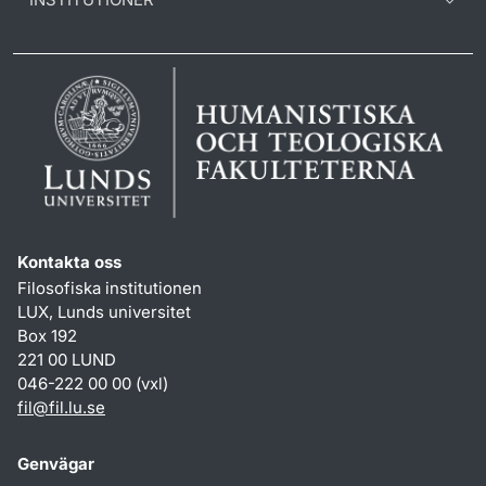
Kontakta oss
Filosofiska institutionen
LUX, Lunds universitet
Box 192
221 00 LUND
046-222 00 00 (vxl)
fil
@
fil.lu
.
se
Genvägar