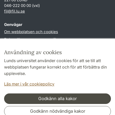
046-222 00 00 (vxl)
fil
@
fil.lu
.
se
Genvägar
Om webbplatsen och cookies
Behandling av personuppgifter
Tillgänglighetsredogörelse
Användning av cookies
TYPO3-login
Lunds universitet använder cookies för att se till att
webbplatsen fungerar korrekt och för att förbättra din
Följ oss i sociala medier
upplevelse.
Facebook
Läs mer i vår cookiepolicy
Godkänn alla kakor
Samarbeten och nätverk
Godkänn nödvändiga kakor