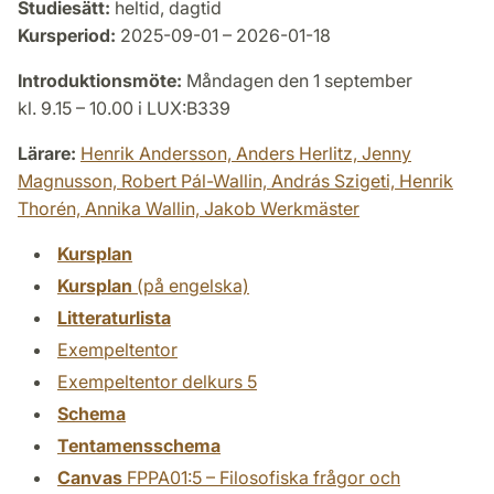
Studiesätt:
heltid, dagtid
Kursperiod:
2025-09-01 – 2026-01-18
Introduktionsmöte:
Måndagen den 1 september
kl. 9.15 – 10.00 i LUX:B339
Lärare:
Henrik Andersson,
Anders Herlitz,
Jenny
Magnusson,
Robert Pál-Wallin,
András Szigeti,
Henrik
Thorén,
Annika Wallin,
Jakob Werkmäster
Kursplan
Kursplan
(på engelska)
Litteraturlista
Exempeltentor
Exempeltentor delkurs 5
Schema
Tentamensschema
Canvas
FPPA01:5 – Filosofiska frågor och