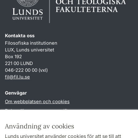
Kontakta oss
Filosofiska institutionen
LUX, Lunds universitet
Box 192
221 00 LUND
046-222 00 00 (vxl)
fil
@
fil.lu
.
se
Genvägar
Om webbplatsen och cookies
Behandling av personuppgifter
Tillgänglighetsredogörelse
Användning av cookies
TYPO3-login
Lunds universitet använder cookies för att se till att