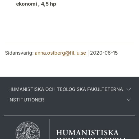
ekonomi ,
4,5 hp
Sidansvarig:
anna.ostberg
@
fil.lu
.
se
| 2020-06-15
HUMANISTISKA OCH TEOLOGISKA FAKULTETERNA
INSTITUTIONER