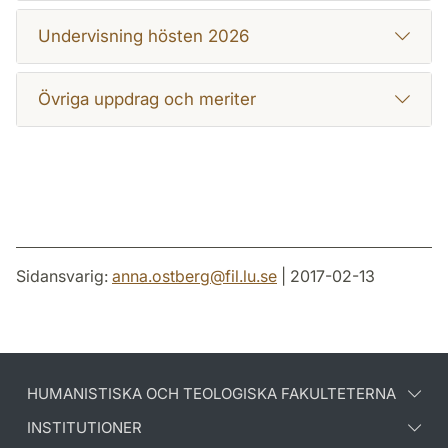
Undervisning hösten 2026
Övriga uppdrag och meriter
Sidansvarig:
anna.ostberg
@
fil.lu
.
se
| 2017-02-13
HUMANISTISKA OCH TEOLOGISKA FAKULTETERNA
INSTITUTIONER