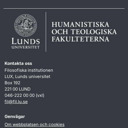
Kontakta oss
Filosofiska institutionen
LUX, Lunds universitet
Box 192
221 00 LUND
046-222 00 00 (vxl)
fil
@
fil.lu
.
se
Genvägar
Om webbplatsen och cookies