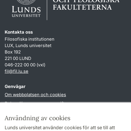
Kontakta oss
Filosofiska institutionen
LUX, Lunds universitet
Box 192
221 00 LUND
046-222 00 00 (vxl)
fil
@
fil.lu
.
se
Genvägar
Om webbplatsen och cookies
Behandling av personuppgifter
Tillgänglighetsredogörelse
Användning av cookies
TYPO3-login
Lunds universitet använder cookies för att se till att