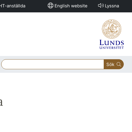
HT-anställda
English website
Lyssna
Sök
a