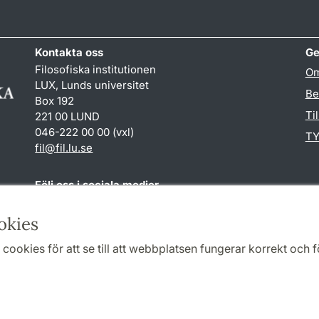
Kontakta oss
Ge
Filosofiska institutionen
Om
LUX, Lunds universitet
Be
Box 192
Ti
221 00 LUND
046-222 00 00 (vxl)
TY
fil
@
fil.lu
.
se
Följ oss i sociala medier
Facebook
okies
cookies för att se till att webbplatsen fungerar korrekt och fö
Samarbeten och nätverk