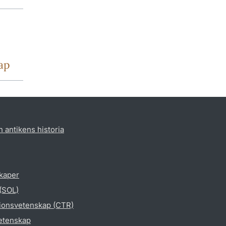
ap
h antikens historia
skaper
 (SOL)
gionsvetenskap (CTR)
vetenskap