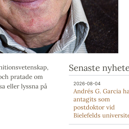
Senaste nyhet
nitionsvetenskap,
 och pratade om
2026-08-04
a eller lyssna på
Andrés G. Garcia h
antagits som
postdoktor vid
Bielefelds universit