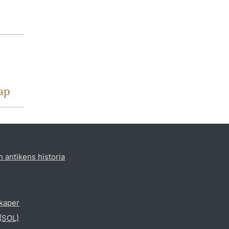
ap
h antikens historia
skaper
 (SOL)