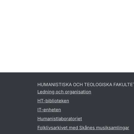
HUMANISTISKA OCH TEOLOGISKA FAKULTE
Ledning och organisation
HT-biblioteken
IT-enheten
Humanistlaboratoriet
Folklivsarkivet med Skånes musiksamlingar