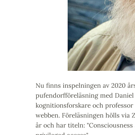
Nu finns inspelningen av 2020 år
pufendorfföreläsning med Daniel 
kognitionsforskare och professor i 
webben. Föreläsningen hölls via 
år och har titeln: "Consciousness 