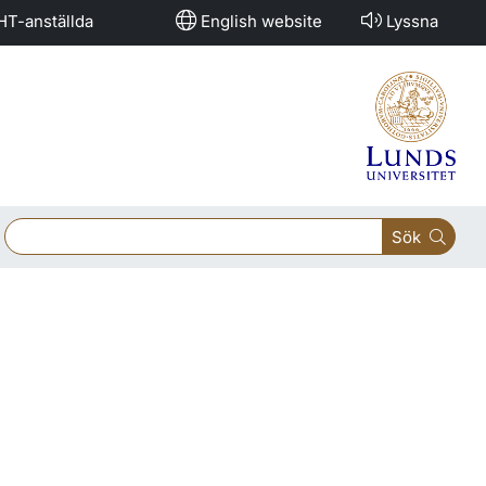
HT-anställda
English website
Lyssna
Sök