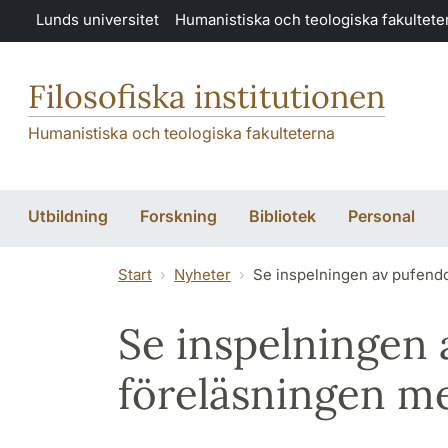
Hoppa till huvudinnehåll
Lunds universitet
Humanistiska och teologiska fakultete
Filosofiska institutionen
Humanistiska och teologiska fakulteterna
Utbildning
Forskning
Bibliotek
Personal
Start
Nyheter
Se inspelningen av pufend
Se inspelningen 
föreläsningen m