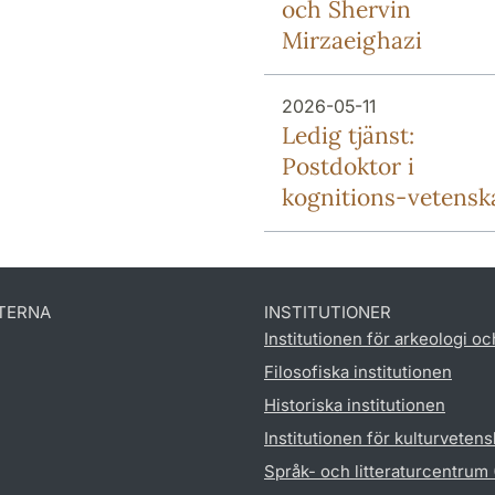
och Shervin
Mirzaeighazi
2026-05-11
Ledig tjänst:
Postdoktor i
kognitions-vetensk
TERNA
INSTITUTIONER
Institutionen för arkeologi oc
Filosofiska institutionen
Historiska institutionen
Institutionen för kulturveten
Språk- och litteraturcentrum