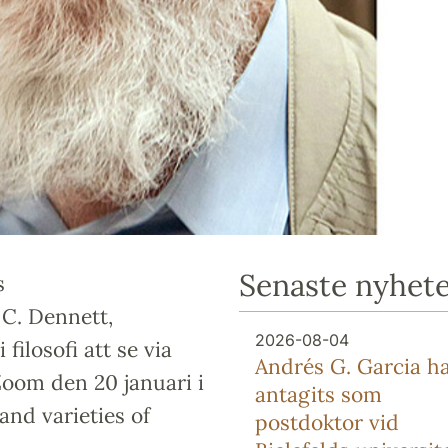
Senaste nyhet
s
C. Dennett,
2026-08-04
filosofi att se via
Andrés G. Garcia h
Zoom den 20 januari i
antagits som
and varieties of
postdoktor vid