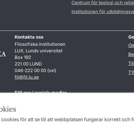
Centrum för teologi och reli
Institutionen för utbildnings
Kontakta oss
Ge
Filosofiska institutionen
Om
LUX, Lunds universitet
Be
Box 192
Ti
221 00 LUND
046-222 00 00 (vxl)
TY
fil
@
fil.lu
.
se
Följ oss i sociala medier
Facebook
okies
cookies för att se till att webbplatsen fungerar korrekt och fö
Samarbeten och nätverk