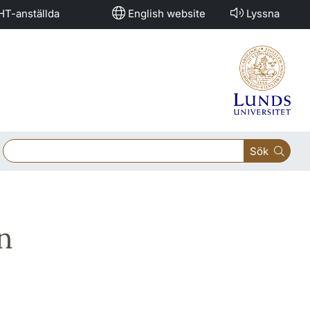
HT-anställda
English website
Lyssna
Sök
n