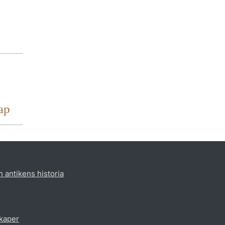
ap
h antikens historia
skaper