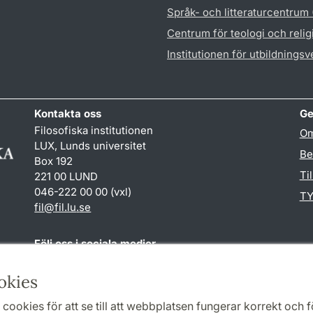
Språk- och litteraturcentrum
Centrum för teologi och reli
Institutionen för utbildnings
Kontakta oss
Ge
Filosofiska institutionen
Om
LUX, Lunds universitet
Be
Box 192
Ti
221 00 LUND
046-222 00 00 (vxl)
TY
fil
@
fil.lu
.
se
Följ oss i sociala medier
Facebook
okies
cookies för att se till att webbplatsen fungerar korrekt och fö