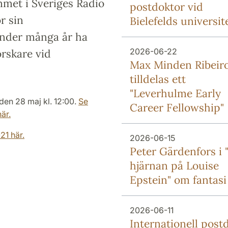
mmet i Sveriges Radio
postdoktor vid
r sin
Bielefelds universit
under många år ha
2026-06-22
rskare vid
Max Minden Ribeir
tilldelas ett
"Leverhulme Early
den 28 maj kl. 12:00.
Se
Career Fellowship"
är.
1 här.
2026-06-15
Peter Gärdenfors i "
hjärnan på Louise
Epstein" om fantasi
2026-06-11
Internationell post