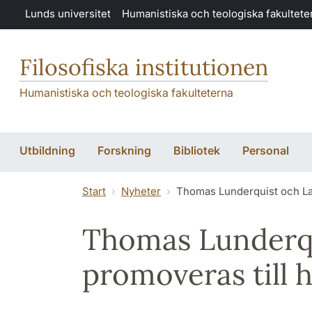
Hoppa till huvudinnehåll
Lunds universitet
Humanistiska och teologiska fakultete
Filosofiska institutionen
Humanistiska och teologiska fakulteterna
Utbildning
Forskning
Bibliotek
Personal
Start
Nyheter
Thomas Lunderquist och La
Thomas Lunderq
promoveras till 