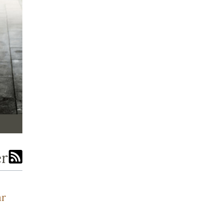
er
ar