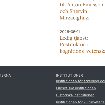
till Anton Emilsson
och Shervin
Mirzaeighazi
2026-05-11
Ledig tjänst:
Postdoktor i
kognitions-vetensk
TERNA
INSTITUTIONER
Institutionen för arkeologi oc
Filosofiska institutionen
Historiska institutionen
Institutionen för kulturveten