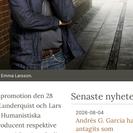
: Emma Larsson.
Senaste nyhet
spromotion den 28
Lunderquist och Lars
2026-08-04
d Humanistiska
Andrés G. Garcia h
roducent respektive
antagits som