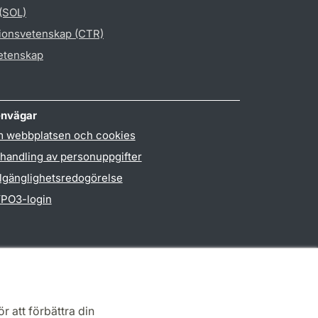
 (SOL)
gionsvetenskap (CTR)
vetenskap
nvägar
 webbplatsen och cookies
handling av personuppgifter
llgänglighetsredogörelse
PO3-login
r att förbättra din