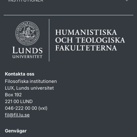
Kontakta oss
Filosofiska institutionen
LUX, Lunds universitet
Box 192
221 00 LUND
046-222 00 00 (vxl)
fil
@
fil.lu
.
se
Genvägar