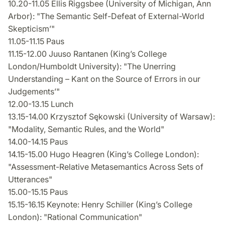
10.20-11.05 Ellis Riggsbee (University of Michigan, Ann
Arbor): "The Semantic Self-Defeat of External-World
Skepticism’"
11.05-11.15 Paus
11.15-12.00 Juuso Rantanen (King’s College
London/Humboldt University): "The Unerring
Understanding – Kant on the Source of Errors in our
Judgements’"
12.00-13.15 Lunch
13.15-14.00 Krzysztof Sękowski (University of Warsaw):
"Modality, Semantic Rules, and the World"
14.00-14.15 Paus
14.15-15.00 Hugo Heagren (King’s College London):
"Assessment-Relative Metasemantics Across Sets of
Utterances"
15.00-15.15 Paus
15.15-16.15 Keynote: Henry Schiller (King’s College
London): "Rational Communication"