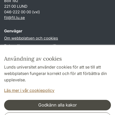
Box 192
221 00 LUND
046-222 00 00 (vxl)
fil
@
fil.lu
.
se
Genvägar
Om webbplatsen och cookies
Behandling av personuppgifter
Tillgänglighetsredogörelse
Användning av cookies
TYPO3-login
Lunds universitet använder cookies för att se till att
webbplatsen fungerar korrekt och för att förbättra din
Följ oss i sociala medier
upplevelse.
Facebook
Läs mer i vår cookiepolicy
Godkänn alla kakor
Samarbeten och nätverk