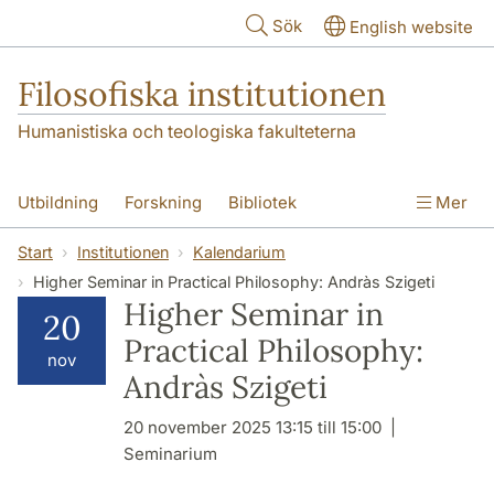
Hoppa till huvudinnehåll
Sök
English website
Filosofiska institutionen
Humanistiska och teologiska fakulteterna
Utbildning
Forskning
Bibliotek
Mer
Personal
Kontakt
Institutionen
Start
Institutionen
Kalendarium
Higher Seminar in Practical Philosophy: Andràs Szigeti
Higher Seminar in
20
Practical Philosophy:
nov
Andràs Szigeti
20 november 2025 13:15 till 15:00
Seminarium