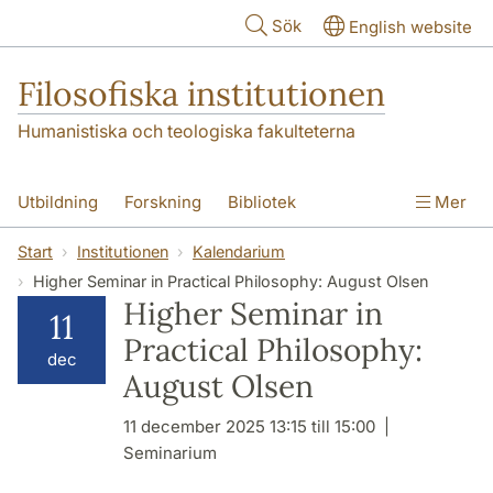
Hoppa till huvudinnehåll
Sök
English website
Filosofiska institutionen
Humanistiska och teologiska fakulteterna
Utbildning
Forskning
Bibliotek
Mer
Personal
Kontakt
Institutionen
Start
Institutionen
Kalendarium
Higher Seminar in Practical Philosophy: August Olsen
Higher Seminar in
11
Practical Philosophy:
dec
August Olsen
11 december 2025 13:15 till 15:00
Seminarium