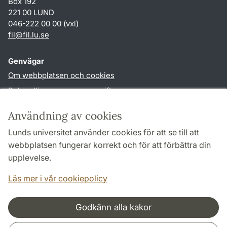
Box 192
221 00 LUND
046-222 00 00 (vxl)
fil
@
fil.lu
.
se
Genvägar
Om webbplatsen och cookies
Behandling av personuppgifter
Tillgänglighetsredogörelse
Användning av cookies
TYPO3-login
Lunds universitet använder cookies för att se till att
webbplatsen fungerar korrekt och för att förbättra din
Följ oss i sociala medier
upplevelse.
Facebook
Läs mer i vår cookiepolicy
Godkänn alla kakor
Samarbeten och nätverk