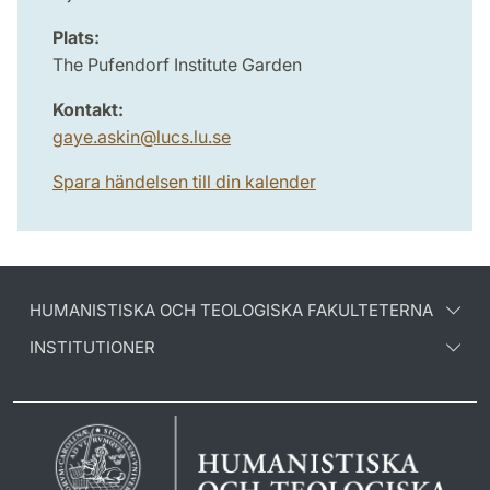
Plats:
The Pufendorf Institute Garden
Kontakt:
gaye.askin
@
lucs.lu
.
se
Spara händelsen till din kalender
HUMANISTISKA OCH TEOLOGISKA FAKULTETERNA
INSTITUTIONER