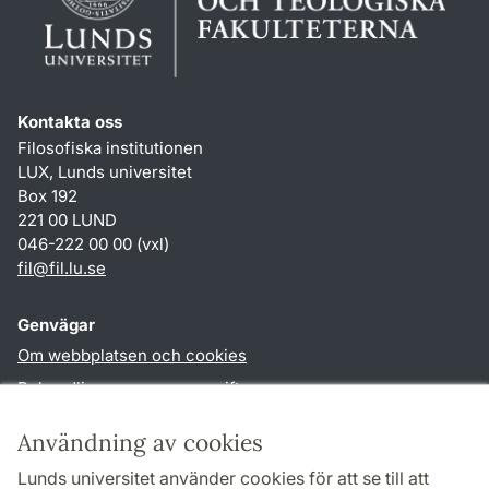
Kontakta oss
Filosofiska institutionen
LUX, Lunds universitet
Box 192
221 00 LUND
046-222 00 00 (vxl)
fil
@
fil.lu
.
se
Genvägar
Om webbplatsen och cookies
Behandling av personuppgifter
Tillgänglighetsredogörelse
Användning av cookies
TYPO3-login
Lunds universitet använder cookies för att se till att