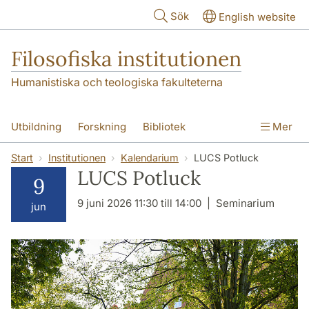
Hoppa till huvudinnehåll
Sök
English website
Filosofiska institutionen
Humanistiska och teologiska fakulteterna
Utbildning
Forskning
Bibliotek
Mer
Personal
Kontakt
Institutionen
Start
Institutionen
Kalendarium
LUCS Potluck
LUCS Potluck
9
9 juni 2026 11:30 till 14:00
Seminarium
jun