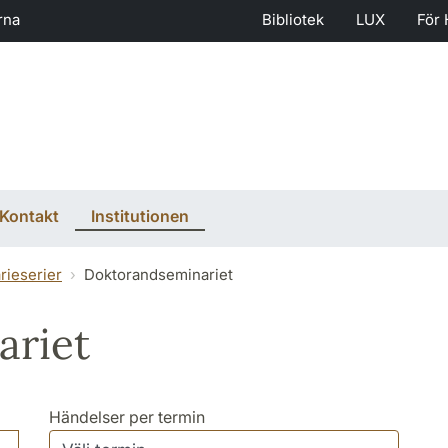
rna
Bibliotek
LUX
För 
Kontakt
Institutionen
rieserier
Doktorandseminariet
ariet
Händelser per termin