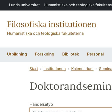
Hoppa till huvudinnehåll
Lunds universitet
Humanistiska och teologiska fakultete
Filosofiska institutionen
Humanistiska och teologiska fakulteterna
Utbildning
Forskning
Bibliotek
Personal
Start
Institutionen
Kalendarium
Semina
Doktorandsemin
Händelsetyp