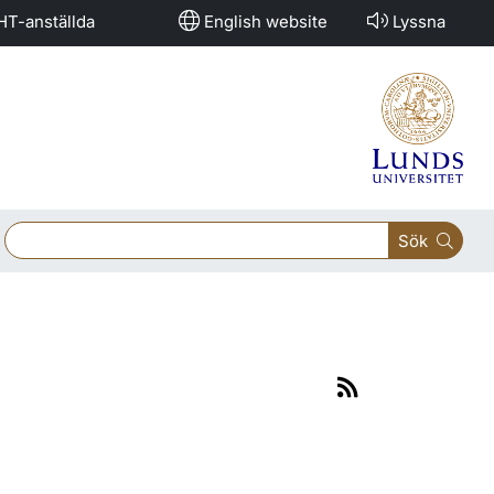
HT-anställda
English website
Lyssna
Sök
Rss-
flöde