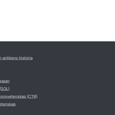
h antikens historia
skaper
 (SOL)
gionsvetenskap (CTR)
vetenskap