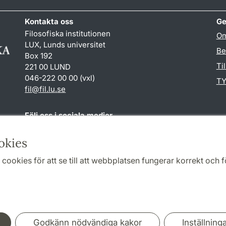
Kontakta oss
Ge
Filosofiska institutionen
Om
LUX, Lunds universitet
Be
Box 192
Ti
221 00 LUND
046-222 00 00 (vxl)
TY
fil
@
fil.lu
.
se
Följ oss i sociala medier
Facebook
okies
cookies för att se till att webbplatsen fungerar korrekt och fö
Samarbeten och nätverk
Godkänn nödvändiga kakor
Inställning