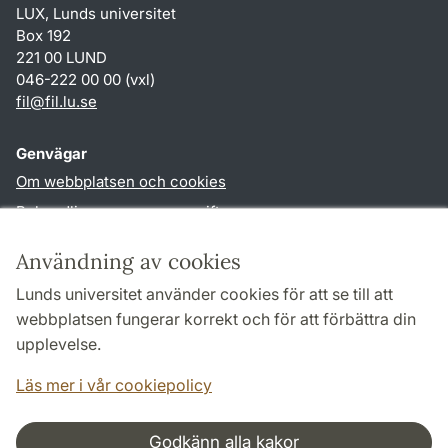
LUX, Lunds universitet
Box 192
221 00 LUND
046-222 00 00 (vxl)
fil
@
fil.lu
.
se
Genvägar
Om webbplatsen och cookies
Behandling av personuppgifter
Tillgänglighetsredogörelse
Användning av cookies
TYPO3-login
Lunds universitet använder cookies för att se till att
webbplatsen fungerar korrekt och för att förbättra din
Följ oss i sociala medier
upplevelse.
Facebook
Läs mer i vår cookiepolicy
Godkänn alla kakor