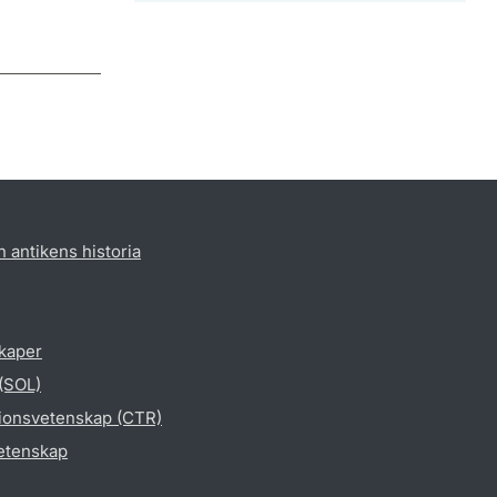
h antikens historia
skaper
 (SOL)
gionsvetenskap (CTR)
vetenskap