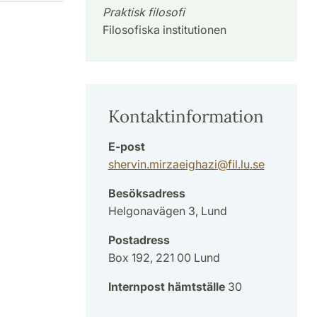
Praktisk filosofi
Filosofiska institutionen
Kontaktinformation
E-post
shervin.mirzaeighazi
@
fil.lu
.
se
Besöksadress
Helgonavägen 3, Lund
Postadress
Box 192, 221 00 Lund
Internpost hämtställe
30