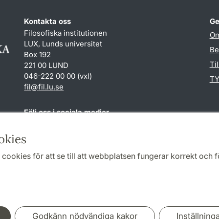
Kontakta oss
Ge
Filosofiska institutionen
Om
LUX, Lunds universitet
Be
Box 192
Ti
221 00 LUND
046-222 00 00 (vxl)
TY
fil
@
fil.lu
.
se
Följ oss i sociala medier
Facebook
okies
cookies för att se till att webbplatsen fungerar korrekt och fö
Samarbeten och nätverk
Godkänn nödvändiga kakor
Inställning