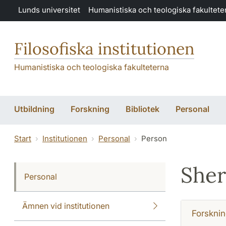
Hoppa till huvudinnehåll
Lunds universitet
Humanistiska och teologiska fakultete
Filosofiska institutionen
Humanistiska och teologiska fakulteterna
Utbildning
Forskning
Bibliotek
Personal
Start
Institutionen
Personal
Person
Sher
Personal
Ämnen vid institutionen
Forsknin