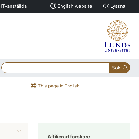
HT-anställda
English website
Lyssna
Sök
This page in English
Affilierad forskare