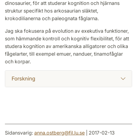
dinosaurier, för att studerar kognition och hjärnans
struktur specifikt hos arkosaurian släktet,
krokodilianerna och paleognata fåglarna.
Jag ska fokusera på evolution av exekutiva funktioner,
som hämmande kontroll och kognitiv flexibilitet, för att
studera kognition av amerikanska alligatorer och olika
fågelarter, till exempel emuer, nanduer, tinamofåglar
och korpar.
Forskning
Sidansvarig:
anna.ostberg
@
fil.lu
.
se
| 2017-02-13