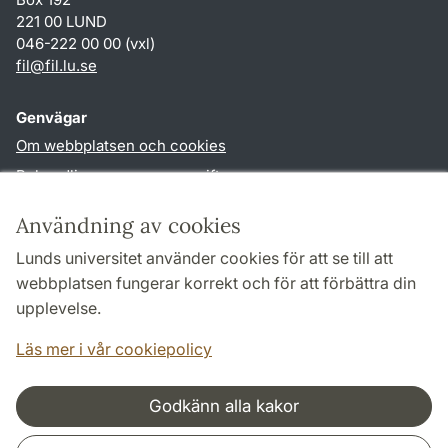
221 00 LUND
046-222 00 00 (vxl)
fil
@
fil.lu
.
se
Genvägar
Om webbplatsen och cookies
Behandling av personuppgifter
Tillgänglighetsredogörelse
Användning av cookies
TYPO3-login
Lunds universitet använder cookies för att se till att
webbplatsen fungerar korrekt och för att förbättra din
Följ oss i sociala medier
upplevelse.
Facebook
Läs mer i vår cookiepolicy
Godkänn alla kakor
Samarbeten och nätverk