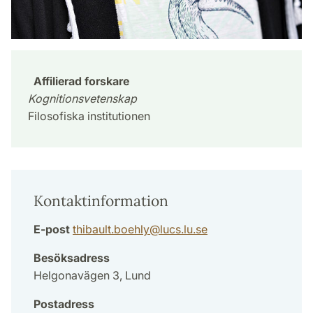
Affilierad forskare
Kognitionsvetenskap
Filosofiska institutionen
Kontaktinformation
E-post
thibault.boehly
@
lucs.lu
.
se
Besöksadress
Helgonavägen 3, Lund
Postadress