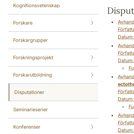
Kognitionsvetenskap
Disput
Avhand
Forskare
Författ
Datum
Forskargrupper
Avhand
Författ
Forskningsprojekt
Datum
Fu
Forskarutbildning
Avhand
ectoth
Författ
Disputationer
Datum
Fu
Seminarieserier
Avhand
Författ
Konferenser
Datum