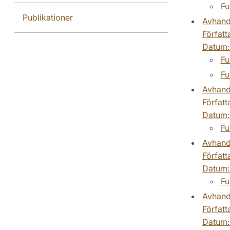
Fu
Publikationer
Avhand
Författ
Datum
Fu
Fu
Avhand
Författ
Datum
Fu
Avhand
Författ
Datum
Fu
Avhand
Författ
Datum