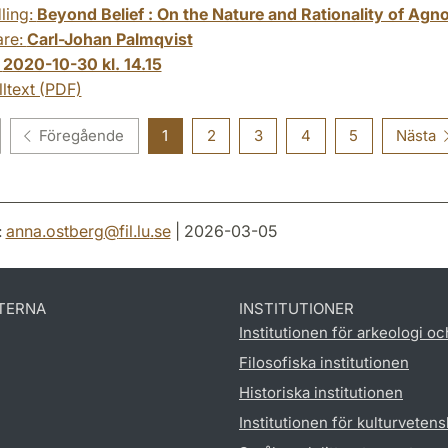
ling:
Beyond Belief : On the Nature and Rationality of Agno
are:
Carl-Johan Palmqvist
:
2020-10-30 kl. 14.15
lltext (PDF)
Föregående
1
2
3
4
5
Nästa
:
anna.ostberg
@
fil.lu
.
se
| 2026-03-05
TERNA
INSTITUTIONER
Institutionen för arkeologi oc
Filosofiska institutionen
Historiska institutionen
Institutionen för kulturveten