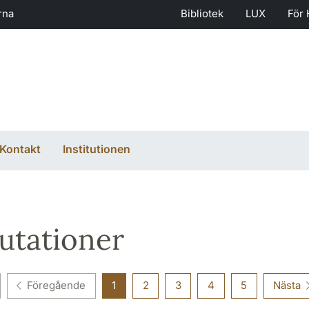
rna
Bibliotek
LUX
För 
Kontakt
Institutionen
utationer
Föregående
1
2
3
4
5
Nästa