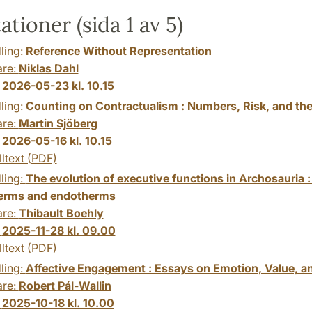
ationer (sida 1 av 5)
ling:
Reference Without Representation
are:
Niklas Dahl
:
2026-05-23 kl. 10.15
ling:
Counting on Contractualism : Numbers, Risk, and the 
are:
Martin Sjöberg
:
2026-05-16 kl. 10.15
lltext (PDF)
ling:
The evolution of executive functions in Archosauria 
erms and endotherms
are:
Thibault Boehly
:
2025-11-28 kl. 09.00
lltext (PDF)
ling:
Affective Engagement : Essays on Emotion, Value,
are:
Robert Pál-Wallin
:
2025-10-18 kl. 10.00