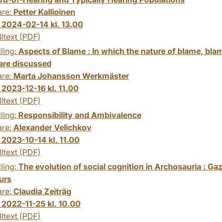
are:
Petter Kallioinen
:
2024-02-14 kl. 13.00
lltext (PDF)
ling:
Aspects of Blame : In which the nature of blame, bla
are discussed
are:
Marta Johansson Werkmäster
:
2023-12-16 kl. 11.00
lltext (PDF)
ling:
Responsibility and Ambivalence
are:
Alexander Velichkov
:
2023-10-14 kl. 11.00
lltext (PDF)
ling:
The evolution of social cognition in Archosauria : Ga
urs
are:
Claudia Zeiträg
:
2022-11-25 kl. 10.00
lltext (PDF)