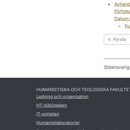
Avhand
Författ
Datum
Fu
Första
Sidansvarig
HUMANISTISKA OCH TEOLOGISKA FAKULTE
Ledning och organisation
HT-biblioteken
IT-enheten
Humanistlaboratoriet