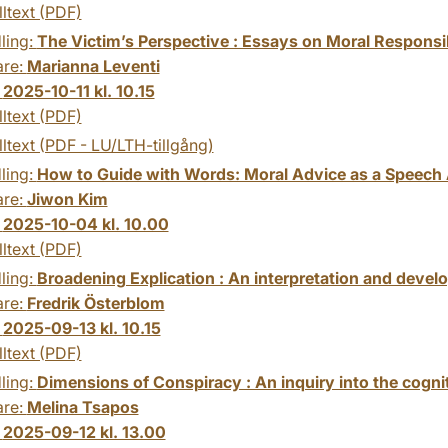
lltext (PDF)
ling:
The Victim’s Perspective : Essays on Moral Responsib
are:
Marianna Leventi
:
2025-10-11 kl. 10.15
lltext (PDF)
lltext (PDF - LU/LTH-tillgång)
ling:
How to Guide with Words: Moral Advice as a Speech 
are:
Jiwon Kim
:
2025-10-04 kl. 10.00
lltext (PDF)
ling:
Broadening Explication : An interpretation and devel
are:
Fredrik Österblom
:
2025-09-13 kl. 10.15
lltext (PDF)
ling:
Dimensions of Conspiracy : An inquiry into the cogni
are:
Melina Tsapos
:
2025-09-12 kl. 13.00