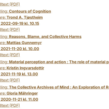
lltext (PDF)
ling:
Contours of Cognition
are:
Trond A. Tjøstheim
:
2022-09-19 kl. 10.15
lltext (PDF)
ling:
Reasons, Blame, and Collective Harms
are:
Mattias Gunnemyr
:
2021-11-20 kl. 10.00
lltext (PDF)
ling:
Material perception and action : The role of material p
are:
Kristin Ingvarsdottir
:
2021-11-19 kl. 13.00
lltext (PDF)
ling:
The Collective Archives of Mind : An Exploration of 
are:
Gloria Mähringer
:
2020-11-21 kl. 11.00
lltext (PDF)