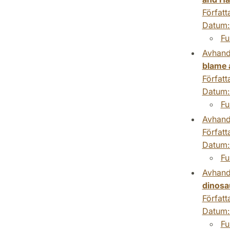
Författ
Datum
Fu
Avhand
blame 
Författ
Datum
Fu
Avhand
Författ
Datum
Fu
Avhand
dinosa
Författ
Datum
Fu