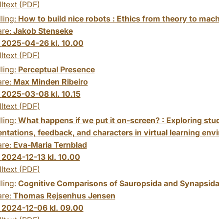
lltext (PDF)
ling:
How to build nice robots : Ethics from theory to mac
are:
Jakob Stenseke
:
2025-04-26 kl. 10.00
lltext (PDF)
ling:
Perceptual Presence
are:
Max Minden Ribeiro
:
2025-03-08 kl. 10.15
lltext (PDF)
ling:
What happens if we put it on-screen? : Exploring stud
ntations, feedback, and characters in virtual learning en
are:
Eva-Maria Ternblad
:
2024-12-13 kl. 10.00
lltext (PDF)
ling:
Cognitive Comparisons of Sauropsida and Synapsida 
are:
Thomas Rejsenhus Jensen
:
2024-12-06 kl. 09.00