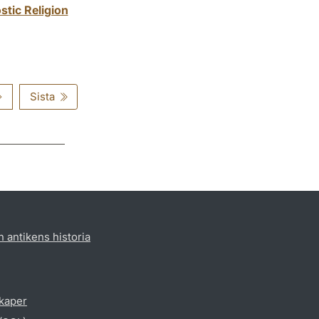
stic Religion
Sista
h antikens historia
skaper