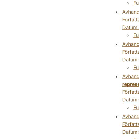
Fu
Avhand
Författ
Datum
Fu
Avhand
Författ
Datum
Fu
Avhand
represe
Författ
Datum
Fu
Avhand
Författ
Datum