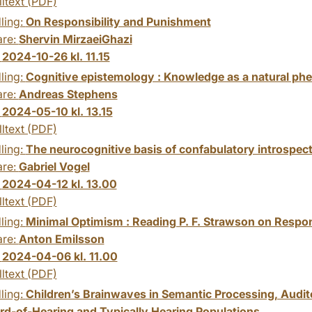
lltext (PDF)
ling:
On Responsibility and Punishment
are:
Shervin MirzaeiGhazi
:
2024-10-26 kl. 11.15
ling:
Cognitive epistemology : Knowledge as a natural p
are:
Andreas Stephens
:
2024-05-10 kl. 13.15
lltext (PDF)
ling:
The neurocognitive basis of confabulatory introspect
are:
Gabriel Vogel
:
2024-04-12 kl. 13.00
lltext (PDF)
ling:
Minimal Optimism : Reading P. F. Strawson on Respon
are:
Anton Emilsson
:
2024-04-06 kl. 11.00
lltext (PDF)
ling:
Children’s Brainwaves in Semantic Processing, Auditor
rd-of-Hearing and Typically Hearing Populations