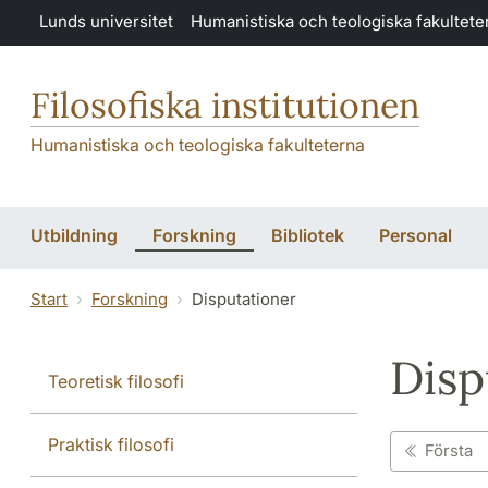
Hoppa till huvudinnehåll
Lunds universitet
Humanistiska och teologiska fakultete
Filosofiska institutionen
Humanistiska och teologiska fakulteterna
Utbildning
Forskning
Bibliotek
Personal
Start
Forskning
Disputationer
Disp
Teoretisk filosofi
Praktisk filosofi
Första