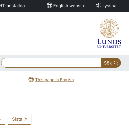
HT-anställda
English website
Lyssna
Sök
This page in English
Sista