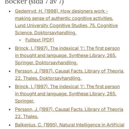
Böcker (sida 7 av 7)
Gedenryd, H. (1998). How designers work -
making sense of authentic cognitive activities.
Lund University Cognitive Studies, 75. Cognitive
Science. Doktorsavhandling.
Fulltext (PDF)
Brinck, I. (1997). The indexical 'I': The first person
in thought and language. Synthese Library, 265.
Springer. Doktorsavhandling.
Persson, J. (1997). Causal Facts. Library of Theoria,
22. Thales. Doktorsavhandling.
Brinck, I. (1997). The indexical 'I': The first person
in thought and language. Synthese Library, 265.
Springer.
Persson, J. (1997). Causal Facts. Library of Theoria
22. Thales.
Balkenius, C. (1995). Natural Intelligence in Artificial