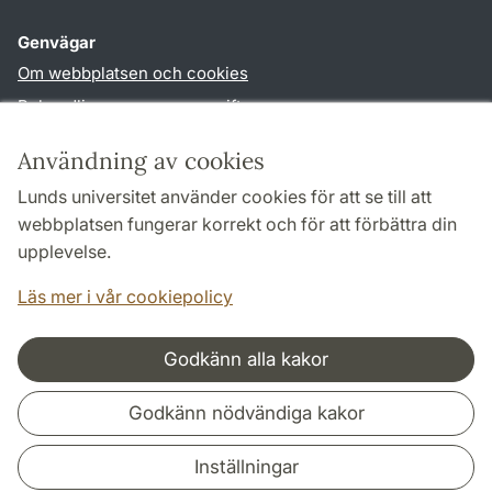
Genvägar
Om webbplatsen och cookies
Behandling av personuppgifter
Tillgänglighetsredogörelse
Användning av cookies
TYPO3-login
Lunds universitet använder cookies för att se till att
webbplatsen fungerar korrekt och för att förbättra din
Följ oss i sociala medier
upplevelse.
Facebook
Läs mer i vår cookiepolicy
Godkänn alla kakor
Samarbeten och nätverk
Godkänn nödvändiga kakor
Inställningar