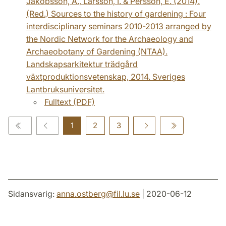
Jakobsson, A., Larsson, I. & Persson, E. (2014).
(Red.) Sources to the history of gardening : Four
interdisciplinary seminars 2010-2013 arranged by
the Nordic Network for the Archaeology and
Archaeobotany of Gardening (NTAA).
Landskapsarkitektur trädgård
växtproduktionsvetenskap, 2014. Sveriges
Lantbruksuniversitet.
Fulltext (PDF)
1
2
3
Sidansvarig:
anna.ostberg
@
fil.lu
.
se
| 2020-06-12