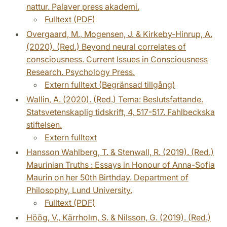
nattur. Palaver press akademi.
Fulltext (PDF)
Overgaard, M., Mogensen, J. & Kirkeby-Hinrup, A.
(2020). (Red.) Beyond neural correlates of
consciousness. Current Issues in Consciousness
Research. Psychology Press.
Extern fulltext (Begränsad tillgång)
Wallin, A. (2020). (Red.) Tema: Beslutsfattande.
Statsvetenskaplig tidskrift, 4, 517-517. Fahlbeckska
stiftelsen.
Extern fulltext
Hansson Wahlberg, T. & Stenwall, R. (2019). (Red.)
Maurinian Truths : Essays in Honour of Anna-Sofia
Maurin on her 50th Birthday. Department of
Philosophy, Lund University.
Fulltext (PDF)
Höög, V., Kärrholm, S. & Nilsson, G. (2019). (Red.)