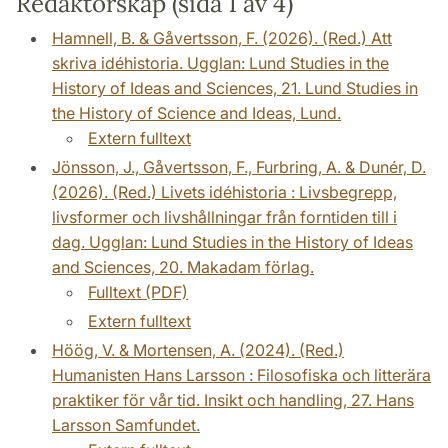
Redaktörskap (sida 1 av 4)
Hamnell, B. & Gåvertsson, F. (2026). (Red.) Att
skriva idéhistoria. Ugglan: Lund Studies in the
History of Ideas and Sciences, 21. Lund Studies in
the History of Science and Ideas, Lund.
Extern fulltext
Jönsson, J., Gåvertsson, F., Furbring, A. & Dunér, D.
(2026). (Red.) Livets idéhistoria : Livsbegrepp,
livsformer och livshållningar från forntiden till i
dag. Ugglan: Lund Studies in the History of Ideas
and Sciences, 20. Makadam förlag.
Fulltext (PDF)
Extern fulltext
Höög, V. & Mortensen, A. (2024). (Red.)
Humanisten Hans Larsson : Filosofiska och litterära
praktiker för vår tid. Insikt och handling, 27. Hans
Larsson Samfundet.