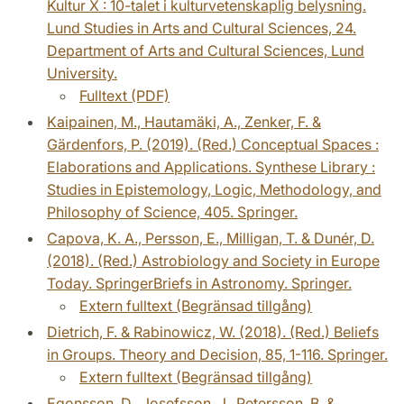
Kultur X : 10-talet i kulturvetenskaplig belysning.
Lund Studies in Arts and Cultural Sciences, 24.
Department of Arts and Cultural Sciences, Lund
University.
Fulltext (PDF)
Kaipainen, M., Hautamäki, A., Zenker, F. &
Gärdenfors, P. (2019). (Red.) Conceptual Spaces :
Elaborations and Applications. Synthese Library :
Studies in Epistemology, Logic, Methodology, and
Philosophy of Science, 405. Springer.
Capova, K. A., Persson, E., Milligan, T. & Dunér, D.
(2018). (Red.) Astrobiology and Society in Europe
Today. SpringerBriefs in Astronomy. Springer.
Extern fulltext (Begränsad tillgång)
Dietrich, F. & Rabinowicz, W. (2018). (Red.) Beliefs
in Groups. Theory and Decision, 85, 1-116. Springer.
Extern fulltext (Begränsad tillgång)
Egonsson, D., Josefsson, J., Petersson, B. &