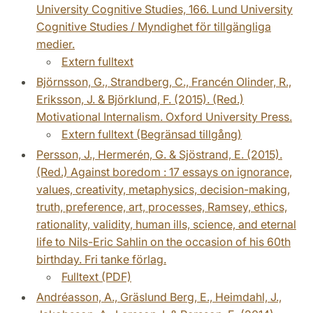
University Cognitive Studies, 166. Lund University
Cognitive Studies / Myndighet för tillgängliga
medier.
Extern fulltext
Björnsson, G., Strandberg, C., Francén Olinder, R.,
Eriksson, J. & Björklund, F. (2015). (Red.)
Motivational Internalism. Oxford University Press.
Extern fulltext (Begränsad tillgång)
Persson, J., Hermerén, G. & Sjöstrand, E. (2015).
(Red.) Against boredom : 17 essays on ignorance,
values, creativity, metaphysics, decision-making,
truth, preference, art, processes, Ramsey, ethics,
rationality, validity, human ills, science, and eternal
life to Nils-Eric Sahlin on the occasion of his 60th
birthday. Fri tanke förlag.
Fulltext (PDF)
Andréasson, A., Gräslund Berg, E., Heimdahl, J.,