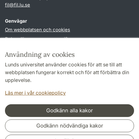
fil
@
fil.lu
.
se
Genvägar
Om webbplatsen och cookies
Behandling av personuppgifter
Tillgänglighetsredogörelse
Användning av cookies
TYPO3-login
Lunds universitet använder cookies för att se till att
webbplatsen fungerar korrekt och för att förbättra din
Följ oss i sociala medier
upplevelse.
Facebook
Läs mer i vår cookiepolicy
Godkänn alla kakor
Samarbeten och nätverk
Godkänn nödvändiga kakor