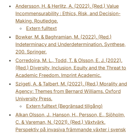
Andersson, H. & Herlitz, A. (2022). (Red.) Value
Incommensurability : Ethics, Risk, and Decision-
Making. Routledge.
Extern fulltext
Bowker, M. & Baghramian, M. (2022). (Red.)
Indeterminacy and Underdetermination. Synthese,
200. Springer.
Corredoira, M. L., Todd, T. & Olsson, E. J. (2022).
(Red.) Diversity, lnclusion, Equity and the Threat to
Academic Freedom. Imprint Academic.
Szigeti, A. & Talbert, M. (2022). (Red.) Morality and
Agency: Themes from Bernard Williams. Oxford
University Press.
Extern fulltext (Begränsad tillgång)
Alkan Olsson, J., Hanson, H., Persson, E., Sjöholm,
C. & Vareman, N. (2021). (Red.) Växtvärk.
Perspektiv på invasiva främmande växter i svensk