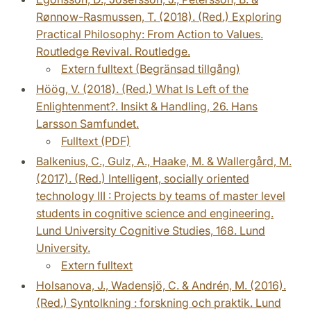
Rønnow-Rasmussen, T. (2018). (Red.) Exploring
Practical Philosophy: From Action to Values.
Routledge Revival. Routledge.
Extern fulltext (Begränsad tillgång)
Höög, V. (2018). (Red.) What Is Left of the
Enlightenment?. Insikt & Handling, 26. Hans
Larsson Samfundet.
Fulltext (PDF)
Balkenius, C., Gulz, A., Haake, M. & Wallergård, M.
(2017). (Red.) Intelligent, socially oriented
technology III : Projects by teams of master level
students in cognitive science and engineering.
Lund University Cognitive Studies, 168. Lund
University.
Extern fulltext
Holsanova, J., Wadensjö, C. & Andrén, M. (2016).
(Red.) Syntolkning : forskning och praktik. Lund