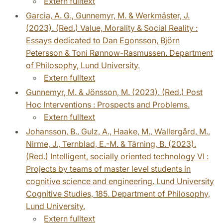
Extern fulltext
Garcia, A. G., Gunnemyr, M. & Werkmäster, J.
(2023). (Red.) Value, Morality & Social Reality :
Essays dedicated to Dan Egonsson, Björn
Petersson & Toni Rønnow-Rasmussen. Department
of Philosophy, Lund University.
Extern fulltext
Gunnemyr, M. & Jönsson, M. (2023). (Red.) Post
Hoc Interventions : Prospects and Problems.
Extern fulltext
Johansson, B., Gulz, A., Haake, M., Wallergård, M.,
Nirme, J., Ternblad, E.-M. & Tärning, B. (2023).
(Red.) Intelligent, socially oriented technology VI :
Projects by teams of master level students in
cognitive science and engineering. Lund University
Cognitive Studies, 185. Department of Philosophy,
Lund University.
Extern fulltext