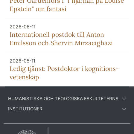
Peter Gärdenfors i "I hjärnan på Louise
Epstein" om fantasi
2026-06-11
Internationell postdok till Anton
Emilsson och Shervin Mirzaeighazi
2026-05-11
Ledig tjänst: Postdoktor i kognitions-
vetenskap
HUMANISTISKA OCH TEOLOGISKA FAKULTETERNA
INSTITUTIONER