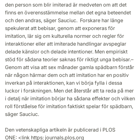
den person som blir imiterad är medveten om att det
finns en överensstämmelse mellan det egna beteendet
och den andras, säger Sauciuc. Forskare har länge
spekulerat att bebisar, genom att exponeras för
imitation, lär sig om kulturella normer och regler för
interaktioner eller att imiterade handlingar avspeglar
delade känslor och delade intentioner. Men empiriskt
stöd för sådana teorier saknas för riktigt unga bebisar.–
Genom att visa att sex månader gamla spädbarn förstår
när någon härmar dem och att imitation har en positiv
inverkan på interaktionen, kan vi börja fylla i dessa
luckor i forskningen. Men det återstår att ta reda på mer
i detalj när imitation börjar ha sådana effekter och vilken
roll förståelse för imitation faktiskt spelar för spädbarn,
säger Sauciuc.
Den vetenskapliga artikeln är publicerad i PLOS
ONE: <link https: journals.plos.org