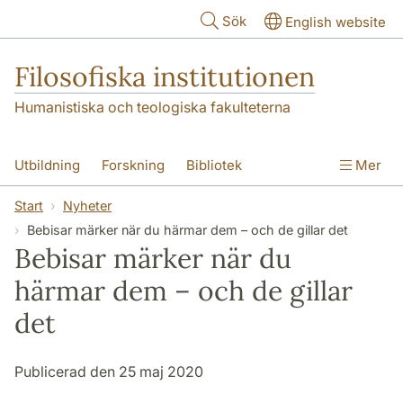
Hoppa till huvudinnehåll
Sök
English website
Filosofiska institutionen
Humanistiska och teologiska fakulteterna
Utbildning
Forskning
Bibliotek
Mer
Personal
Kontakt
Institutionen
Start
Nyheter
Bebisar märker när du härmar dem – och de gillar det
Bebisar märker när du
härmar dem – och de gillar
det
Publicerad den 25 maj 2020