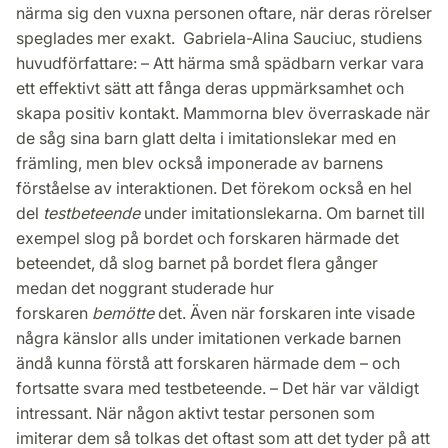
närma sig den vuxna personen oftare, när deras rörelser
speglades mer exakt. Gabriela-Alina Sauciuc, studiens
huvudförfattare: – Att härma små spädbarn verkar vara
ett effektivt sätt att fånga deras uppmärksamhet och
skapa positiv kontakt. Mammorna blev överraskade när
de såg sina barn glatt delta i imitationslekar med en
främling, men blev också imponerade av barnens
förståelse av interaktionen. Det förekom också en hel
del
testbeteende
under imitationslekarna. Om barnet till
exempel slog på bordet och forskaren härmade det
beteendet, då slog barnet på bordet flera gånger
medan det noggrant studerade hur
forskaren
bemötte
det. Även när forskaren inte visade
några känslor alls under imitationen verkade barnen
ändå kunna förstå att forskaren härmade dem – och
fortsatte svara med testbeteende. – Det här var väldigt
intressant. När någon aktivt testar personen som
imiterar dem så tolkas det oftast som att det tyder på att