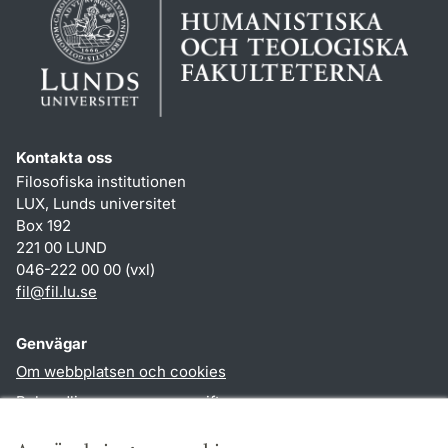
Kontakta oss
Filosofiska institutionen
LUX, Lunds universitet
Box 192
221 00 LUND
046-222 00 00 (vxl)
fil
@
fil.lu
.
se
Genvägar
Om webbplatsen och cookies
Behandling av personuppgifter
Tillgänglighetsredogörelse