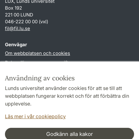
LUX, Lunds universitet
Box 192
221 00 LUND
046-222 00 00 (vxl)
fil
@
fil.lu
.
se
Genvägar
Om webbplatsen och cookies
Behandling av personuppgifter
Tillgänglighetsredogörelse
Användning av cookies
TYPO3-login
Lunds universitet använder cookies för att se till att
webbplatsen fungerar korrekt och för att förbättra din
Följ oss i sociala medier
upplevelse.
Facebook
Läs mer i vår cookiepolicy
Godkänn alla kakor