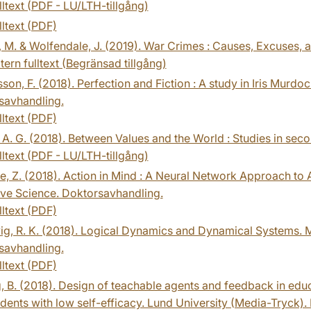
lltext (PDF - LU/LTH-tillgång)
lltext (PDF)
, M. & Wolfendale, J. (2019). War Crimes : Causes, Excuses, 
tern fulltext (Begränsad tillgång)
son, F. (2018). Perfection and Fiction : A study in Iris Murd
savhandling.
lltext (PDF)
 A. G. (2018). Between Values and the World : Studies in sec
lltext (PDF - LU/LTH-tillgång)
, Z. (2018). Action in Mind : A Neural Network Approach to
ive Science. Doktorsavhandling.
lltext (PDF)
g, R. K. (2018). Logical Dynamics and Dynamical Systems. 
savhandling.
lltext (PDF)
, B. (2018). Design of teachable agents and feedback in edu
dents with low self-efficacy. Lund University (Media-Tryck)