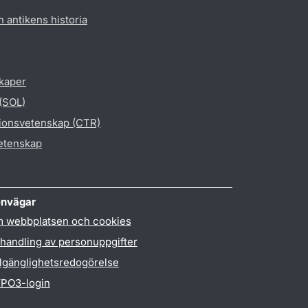
h antikens historia
skaper
 (SOL)
gionsvetenskap (CTR)
vetenskap
nvägar
 webbplatsen och cookies
handling av personuppgifter
llgänglighetsredogörelse
PO3-login