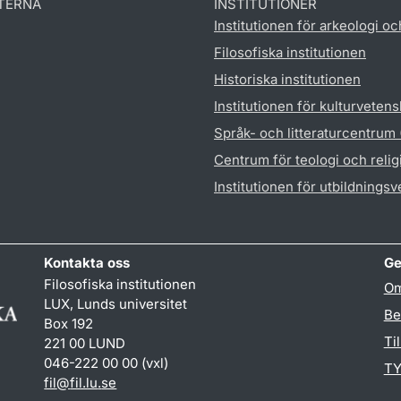
TERNA
INSTITUTIONER
Institutionen för arkeologi oc
Filosofiska institutionen
Historiska institutionen
Institutionen för kulturveten
Språk- och litteraturcentrum
Centrum för teologi och reli
Institutionen för utbildnings
Kontakta oss
Ge
Filosofiska institutionen
Om
LUX, Lunds universitet
Be
Box 192
Ti
221 00 LUND
046-222 00 00 (vxl)
TY
fil
@
fil.lu
.
se