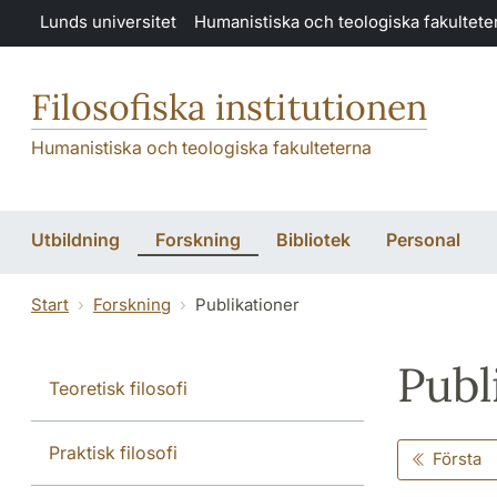
Hoppa till huvudinnehåll
Lunds universitet
Humanistiska och teologiska fakultete
Filosofiska institutionen
Humanistiska och teologiska fakulteterna
Utbildning
Forskning
Bibliotek
Personal
Start
Forskning
Publikationer
Publ
Teoretisk filosofi
Praktisk filosofi
Första