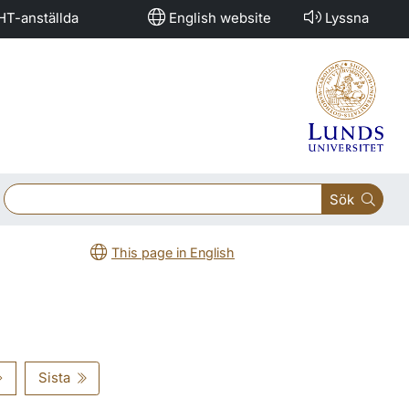
HT-anställda
English website
Lyssna
Sök
This page in English
Sista