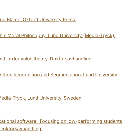
and Blame. Oxford University Press.
och's Moral Philosophy. Lund University (Media-Tryck).
ond-order value theory. Doktorsavhandling.
 Action Recognition and Segmentation. Lund University
Media-Tryck, Lund University, Sweden.
cational software : Focusing on low-performing students
. Doktorsavhandling.