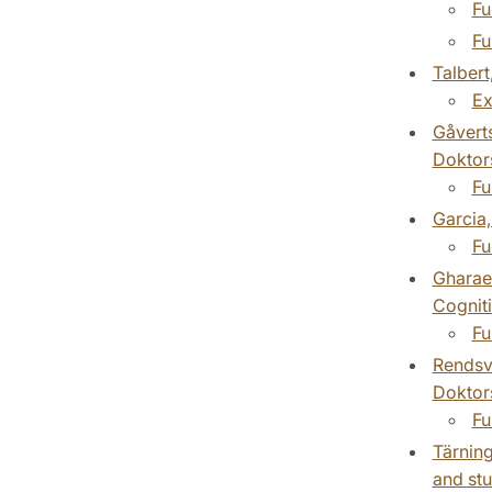
Fu
Fu
Talbert
Ex
Gåverts
Doktor
Fu
Garcia,
Fu
Gharaee
Cognit
Fu
Rendsvi
Doktor
Fu
Tärning
and stu