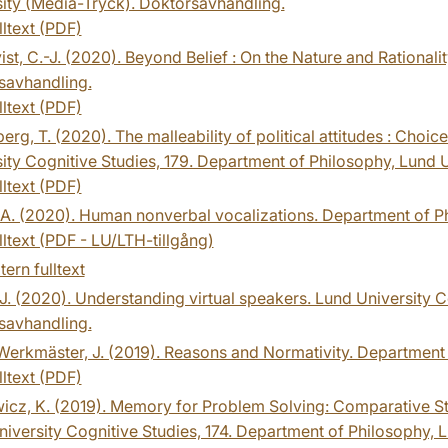
ity (Media-Tryck). Doktorsavhandling.
lltext (PDF)
st, C.-J. (2020). Beyond Belief : On the Nature and Rationalit
savhandling.
lltext (PDF)
erg, T. (2020). The malleability of political attitudes : Choi
ity Cognitive Studies, 179. Department of Philosophy, Lund 
lltext (PDF)
 A. (2020). Human nonverbal vocalizations. Department of P
lltext (PDF - LU/LTH-tillgång)
tern fulltext
J. (2020). Understanding virtual speakers. Lund University C
savhandling.
erkmäster, J. (2019). Reasons and Normativity. Department 
lltext (PDF)
icz, K. (2019). Memory for Problem Solving: Comparative St
iversity Cognitive Studies, 174. Department of Philosophy, 