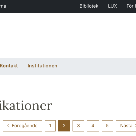
rna
Bibliotek
LUX
För 
Kontakt
Institutionen
ikationer
Föregående
1
2
3
4
5
Nästa