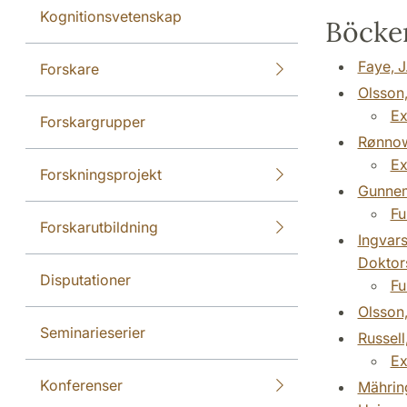
Kognitionsvetenskap
Böcker
Faye, J
Forskare
Olsson,
Ex
Forskargrupper
Rønnow
Ex
Forskningsprojekt
Gunnemy
Fu
Forskarutbildning
Ingvars
Doktor
Disputationer
Fu
Olsson,
Seminarieserier
Russell
Ex
Konferenser
Mähring