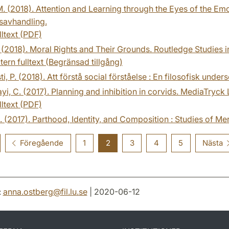
M. (2018). Attention and Learning through the Eyes of the Emo
savhandling.
lltext (PDF)
 (2018). Moral Rights and Their Grounds. Routledge Studies i
tern fulltext (Begränsad tillgång)
ti, P. (2018). Att förstå social förståelse : En filosofisk unde
i, C. (2017). Planning and inhibition in corvids. MediaTryck
lltext (PDF)
. (2017). Parthood, Identity, and Composition : Studies of M
Föregående
1
2
3
4
5
Nästa
:
anna.ostberg
@
fil.lu
.
se
| 2020-06-12