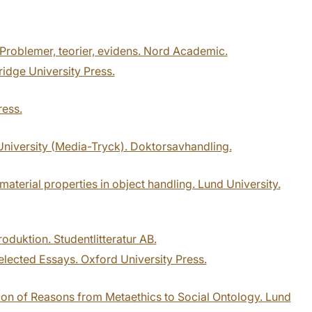
 Problemer, teorier, evidens. Nord Academic.
idge University Press.
ress.
University (Media-Tryck). Doktorsavhandling.
 material properties in object handling. Lund University.
roduktion. Studentlitteratur AB.
elected Essays. Oxford University Press.
tion of Reasons from Metaethics to Social Ontology. Lund