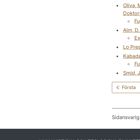
Oliva, 
Doktor
Fu
Alm, D.
Ex
Lo Pres
Kabaday
Fu
Smid, J
Första
Sidansvarig