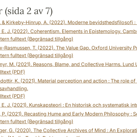
 (sida 2 av 7)
. & Kirkeby-Hinrup, A. (2022). Moderne bevidsthedsfilosofi :
 E. J. (2022). Coherentism. Elements in Epistemology. Cambr
tern fulltext (Begränsad tillgång)
-Rasmussen, T. (2022). The Value Gap. Oxford University P
tern fulltext (Begränsad tillgång)
r, M. (2021). Reasons, Blame, and Collective Harms. Lund 
lltext (PDF)
dottir, K. (2021). Material perception and action : The role of
savhandling.
lltext (PDF)
 E. J. (2021). Kunskapsteori : En historisk och systematisk int
, P. (2021). Recasting Hume and Early Modern Philosophy : S
tern fulltext (Begränsad tillgång)
er, G. (2020). The Collective Archives of Mind : An Explora