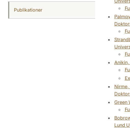
Univers
Fu
Publikationer
Palmqvi
Doktor
Fu
Strandb
Univers
Fu
Anikin,
Fu
Ex
Nirme, 
Doktor
Green W
Fu
Bobrow
Lund Un