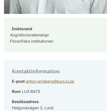
Doktorand
Kognitionsvetenskap
Filosofiska institutionen
Kontaktinformation
E-post
anton.wrisberg
@
lucs.lu
.
se
Rum
LUX:B475
Besöksadress
Helgonavägen 3, Lund