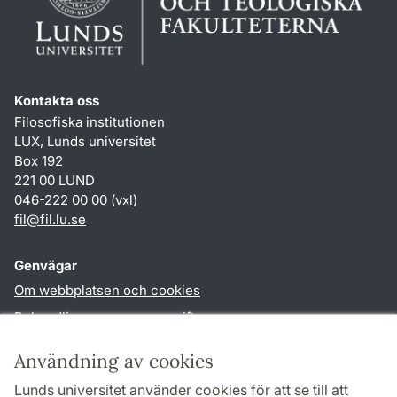
Kontakta oss
Filosofiska institutionen
LUX, Lunds universitet
Box 192
221 00 LUND
046-222 00 00 (vxl)
fil
@
fil.lu
.
se
Genvägar
Om webbplatsen och cookies
Behandling av personuppgifter
Tillgänglighetsredogörelse
Användning av cookies
TYPO3-login
Lunds universitet använder cookies för att se till att