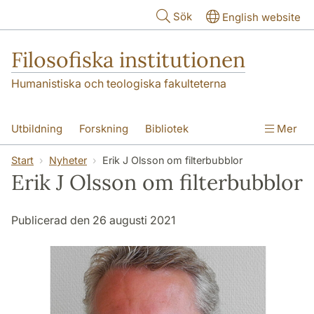
Hoppa till huvudinnehåll
Sök
English website
Filosofiska institutionen
Humanistiska och teologiska fakulteterna
Utbildning
Forskning
Bibliotek
Mer
Personal
Kontakt
Institutionen
Start
Nyheter
Erik J Olsson om filterbubblor
Erik J Olsson om filterbubblor
Publicerad den 26 augusti 2021