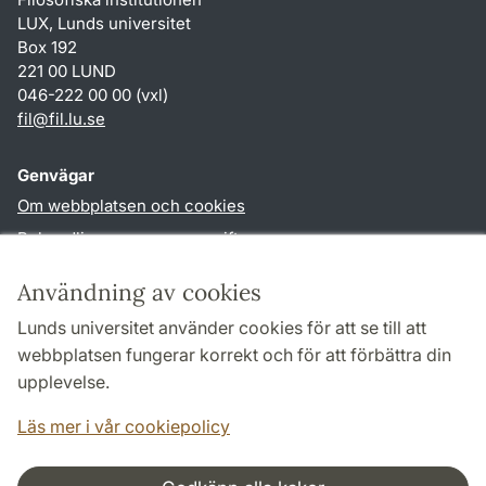
LUX, Lunds universitet
Box 192
221 00 LUND
046-222 00 00 (vxl)
fil
@
fil.lu
.
se
Genvägar
Om webbplatsen och cookies
Behandling av personuppgifter
Tillgänglighetsredogörelse
Användning av cookies
TYPO3-login
Lunds universitet använder cookies för att se till att
webbplatsen fungerar korrekt och för att förbättra din
Följ oss i sociala medier
upplevelse.
Facebook
Läs mer i vår cookiepolicy