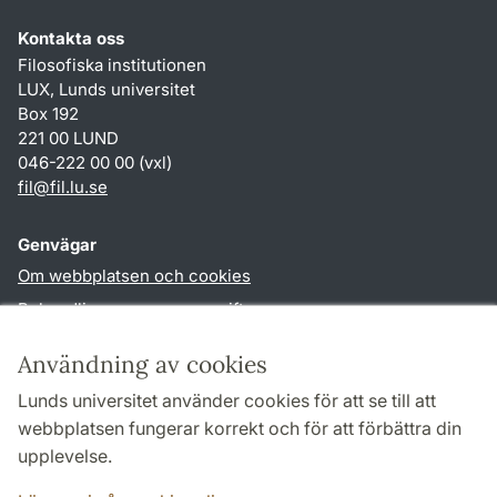
Kontakta oss
Filosofiska institutionen
LUX, Lunds universitet
Box 192
221 00 LUND
046-222 00 00 (vxl)
fil
@
fil.lu
.
se
Genvägar
Om webbplatsen och cookies
Behandling av personuppgifter
Tillgänglighetsredogörelse
Användning av cookies
TYPO3-login
Lunds universitet använder cookies för att se till att
webbplatsen fungerar korrekt och för att förbättra din
Följ oss i sociala medier
upplevelse.
Facebook