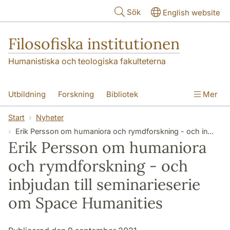
Hoppa till huvudinnehåll
Sök
English website
Filosofiska institutionen
Humanistiska och teologiska fakulteterna
Utbildning
Forskning
Bibliotek
Mer
Personal
Kontakt
Institutionen
Start
Nyheter
Erik Persson om humaniora och rymdforskning - och inbjudan till seminarieserie om Space Humanities
Erik Persson om humaniora
och rymdforskning - och
inbjudan till seminarieserie
om Space Humanities