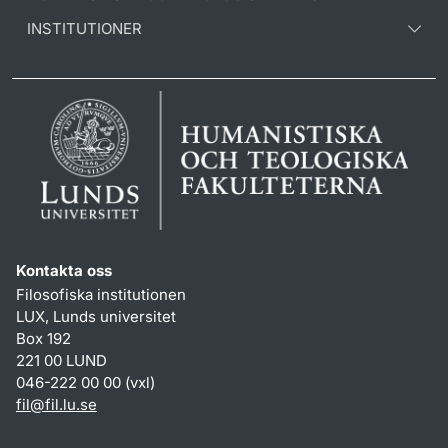
INSTITUTIONER
Kontakta oss
Filosofiska institutionen
LUX, Lunds universitet
Box 192
221 00 LUND
046-222 00 00 (vxl)
fil
@
fil.lu
.
se