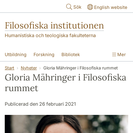
Hoppa till huvudinnehåll
Sök
English website
Filosofiska institutionen
Humanistiska och teologiska fakulteterna
Utbildning
Forskning
Bibliotek
Mer
Personal
Kontakt
Institutionen
Start
Nyheter
Gloria Mähringer i Filosofiska rummet
Gloria Mähringer i Filosofiska
rummet
Publicerad den 26 februari 2021