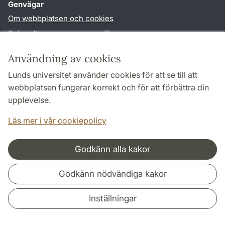
Genvägar
Om webbplatsen och cookies
Behandling av personuppgifter
Tillgänglighetsredogörelse
Användning av cookies
TYPO3-login
Lunds universitet använder cookies för att se till att
webbplatsen fungerar korrekt och för att förbättra din
Följ oss i sociala medier
upplevelse.
Facebook
Läs mer i vår cookiepolicy
Godkänn alla kakor
Samarbeten och nätverk
Godkänn nödvändiga kakor
Inställningar