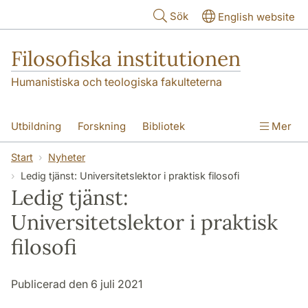
Hoppa till huvudinnehåll
Sök
English website
Filosofiska institutionen
Humanistiska och teologiska fakulteterna
Utbildning
Forskning
Bibliotek
Mer
Personal
Kontakt
Institutionen
Start
Nyheter
Ledig tjänst: Universitetslektor i praktisk filosofi
Ledig tjänst:
Universitetslektor i praktisk
filosofi
Publicerad den 6 juli 2021