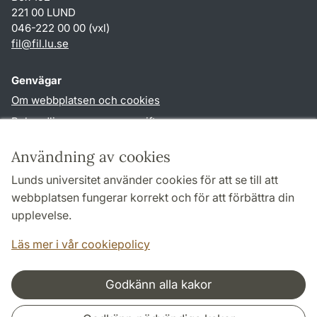
221 00 LUND
046-222 00 00 (vxl)
fil
@
fil.lu
.
se
Genvägar
Om webbplatsen och cookies
Behandling av personuppgifter
Tillgänglighetsredogörelse
Användning av cookies
TYPO3-login
Lunds universitet använder cookies för att se till att
webbplatsen fungerar korrekt och för att förbättra din
Följ oss i sociala medier
upplevelse.
Facebook
Läs mer i vår cookiepolicy
Godkänn alla kakor
Samarbeten och nätverk