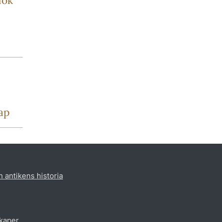
dok
ap
h antikens historia
skaper