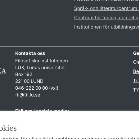
Språk- och litteraturcentrum
Centrum för teologi och reli
Institutionen för utbildnings
Kontakta oss
Ge
Filosofiska institutionen
Om
LUX, Lunds universitet
Be
Box 192
Ti
221 00 LUND
046-222 00 00 (vxl)
TY
fil
@
fil.lu
.
se
Följ oss i sociala medier
Facebook
okies
cookies för att se till att webbplatsen fungerar korrekt och fö