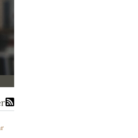
er
ar