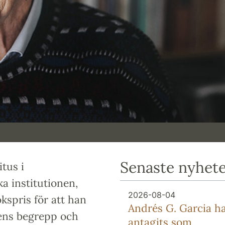
Senaste nyhet
tus i
a institutionen,
2026-08-04
kspris för att han
Andrés G. Garcia h
ens begrepp och
antagits som