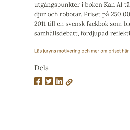
utgångspunkter i boken Kan AI t
djur och robotar. Priset på 250 0
2011 till en svensk fackbok som bid
samhällsdebatt, fördjupad reflekti
Läs juryns motivering och mer om priset här
Dela