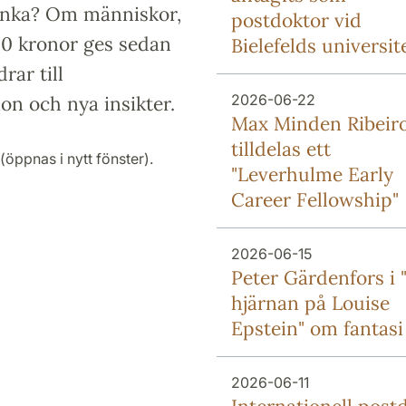
änka? Om människor,
postdoktor vid
00 kronor ges sedan
Bielefelds universit
rar till
2026-06-22
on och nya insikter.
Max Minden Ribeir
tilldelas ett
(öppnas i nytt fönster).
"Leverhulme Early
Career Fellowship"
2026-06-15
Peter Gärdenfors i "
hjärnan på Louise
Epstein" om fantasi
2026-06-11