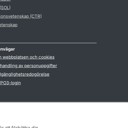
 (SOL)
gionsvetenskap (CTR)
vetenskap
nvägar
 webbplatsen och cookies
handling av personuppgifter
llgänglighetsredogörelse
PO3-login
r att förbättra din