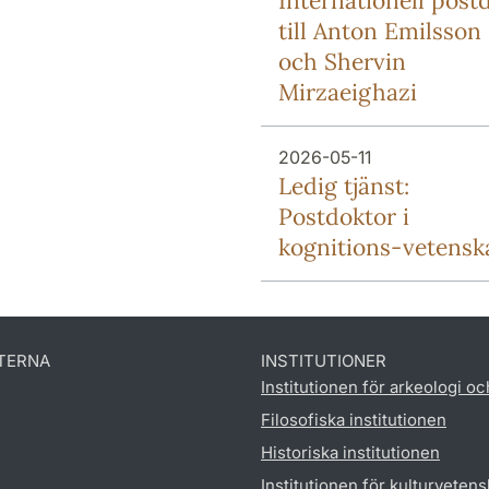
Internationell post
till Anton Emilsson
och Shervin
Mirzaeighazi
2026-05-11
Ledig tjänst:
Postdoktor i
kognitions-vetensk
TERNA
INSTITUTIONER
Institutionen för arkeologi oc
Filosofiska institutionen
Historiska institutionen
Institutionen för kulturveten