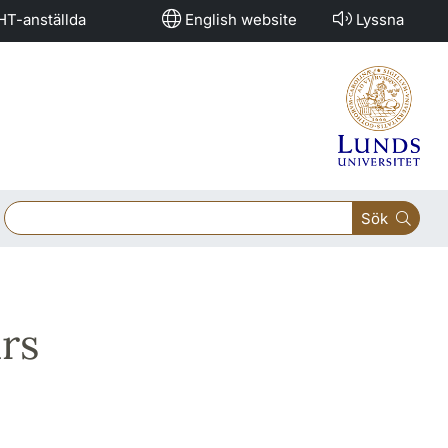
HT-anställda
English website
Lyssna
Sök
urs