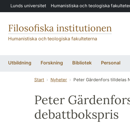
Hoppa till huvudinnehåll
Lunds universitet
Humanistiska och teologiska fakultete
Filosofiska institutionen
Humanistiska och teologiska fakulteterna
Utbildning
Forskning
Bibliotek
Personal
Start
Nyheter
Peter Gärdenfors tilldelas 
Peter Gärdenfors
debattbokspris